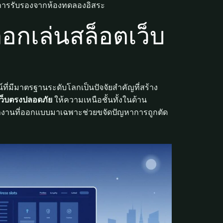
ับการรับรองจากห้องทดลองอิสระ
ือกเล่นสล็อตเว็บ
ี่มีมาตรฐานระดับโลกเป็นปัจจัยสำคัญที่สร้าง
เว็บตรงปลอดภัย
ให้ความเหนือชั้นทั้งในด้าน
งานที่ออกแบบมาเฉพาะช่วยขจัดปัญหาการถูกตัด