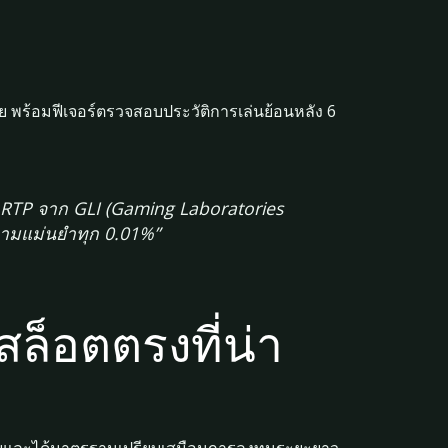
ย พร้อมฟีเจอร์ตรวจสอบประวัติการเล่นย้อนหลัง 6
TP จาก GLI (Gaming Laboratories
วามแม่นยำทุก 0.01%”
บสล็อตตรงที่น่า