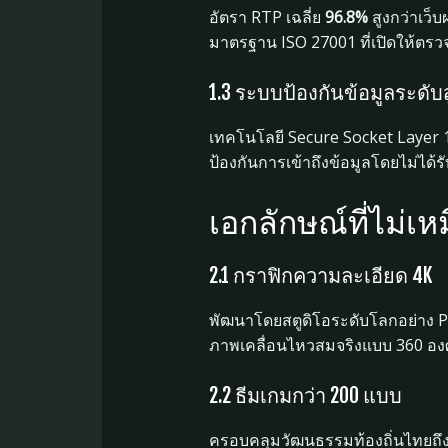
อัตรา RTP เฉลี่ย
96.8%
สูงกว่าเว็
มาตรฐาน ISO 27001 ที่เปิดให้ตรว
1.3 ระบบป้องกันข้อมูลระดับส
เทคโนโลยี Secure Socket Layer 
ป้องกันการเข้าถึงข้อมูลโดยไม่ได้
เอกลักษณ์ที่ไม่
2.1 กราฟิกความละเอียด 4K
พัฒนาโดยสตูดิโอระดับโลกอย่าง Pi
ภาพเคลื่อนไหวสมจริงแบบ 360 อง
2.2 ธีมเกมกว่า 200 แบบ
ครอบคลุมวัฒนธรรมท้องถิ่นไทยถึง