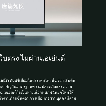
็บตรง ไม่ผ่านเอเย่นต์
ลน์ระดับพรีเมียม
ในประเทศไทยนั้น ต้องเริ่มต้น
วามสำคัญกับมาตรฐานความปลอดภัยและความ
านเอเย่นต์
ถือเป็นทางเลือกที่นักพนันยุคใหม่ให้
งานที่ลดขั้นตอนการเชื่อมต่อผ่านบุคคลที่สาม