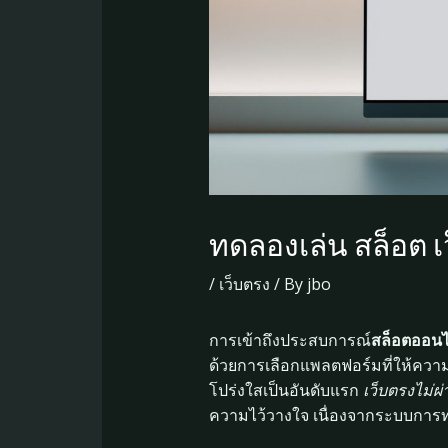
ทดลองเล่น สล็อต เว
/
เว็บตรง
/ By
jbo
การเข้าถึงประสบการณ์
สล็อตออนไ
ด้วยการเลือกแพลตฟอร์มที่ให้ค
โปร่งใสเป็นอันดับแรก
เว็บตรงไม่ผ่
ความไว้วางใจ เนื่องจากระบบการทำ