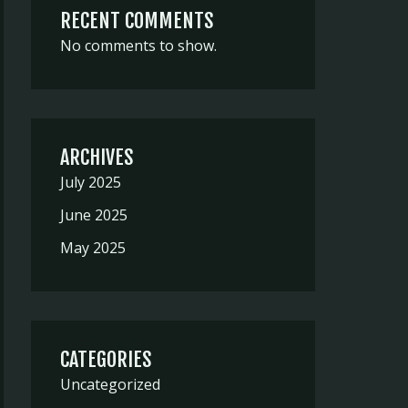
RECENT COMMENTS
No comments to show.
ARCHIVES
July 2025
June 2025
May 2025
CATEGORIES
Uncategorized