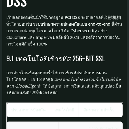
DSS
เว็บสล็อตตรงชั้นนำใช้มาตรฐาน
PCI DSS
ระดับสากลที่金融机构
ทั่วโลกยอมรับ
ระบบรักษาความปลอดภัยแบบ end-to-end
นี้ผ่าน
การตรวจสอบทุกไตรมาสโดยบริษัท Cybersecurity อย่าง
Cloudflare และ Imperva ผลลัพธ์ปี 2023 แสดงอัตราการป้องกัน
การโจมตีสำเร็จ 100%
9.1 เทคโนโลยีเข้ารหัส 256-BIT SSL
การถ่ายโอนข้อมูลทุกครั้งใช้การเข้ารหัสระดับทหารผ่าน
โปรโตคอล TLS 1.3 ล่าสุด
แพลตฟอร์มทำงานร่วมกับใบรับดิจิทัล
จาก GlobalSign
ทำให้ข้อมูลทางการเงินและส่วนตัวถูกแปลงเป็น
รหัสก่อนส่งถึงเซิร์ฟเวอร์หลัก
ประเภทการป้องกัน
เทคโนโลยี
อัตราความสำเร็จ
DDoS Protection