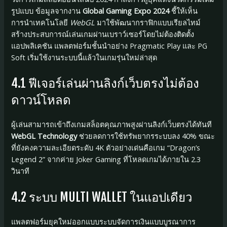
รูปแบบ ข้อมูลจากงาน
Global Gaming Expo 2024
ชี้ให้เห็น
การนำเทคโนโลยี
WebGL
มาใช้พัฒนากราฟิกแบบเรียลไทม์
สร้างประสบการณ์เล่นเกมผ่านเบราว์เซอร์โดยไม่ต้องติดตั้ง
แอปพลิเคชัน แพลตฟอร์มชั้นนำอย่าง Pragmatic Play และ PG
Soft เริ่มใช้งานระบบนี้แล้วในเกมรุ่นใหม่ล่าสุด
4.1 ฟีเจอร์เล่นผ่านลิงก์เว็บตรงไม่ต้อง
ดาวน์โหลด
ผู้เล่นสามารถเข้าถึงเกมสล็อตคุณภาพสูงผ่านลิงก์เว็บตรงได้ทันที
WebGL Technology
ช่วยลดการใช้ทรัพยากรระบบลง 40% ขณะ
ที่ยังคงความละเอียดระดับ 4K ตัวอย่างเด่นคือเกม “Dragon’s
Legend 2” จากค่าย Joker Gaming ที่โหลดเกมได้ภายใน 2.3
วินาที
4.2 ระบบ MULTI WALLET ในแอปเดียว
แพลตฟอร์มยุคใหม่ออกแบบระบบจัดการเงินแบบบูรณาการ