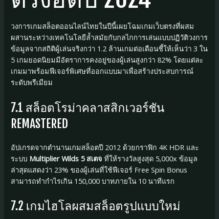
วงการเกมสล็อตออนไลน์ไทยในปีนี้เผยโฉมเกมเว็บตรงที่ผสม
ผสานระหว่างเทคโนโลยีล้ำสมัยกับกลไกการเล่นแบบปฏิวัติวงการ
ข้อมูลจากสถิติผู้เล่นจริงกว่า 1.2 ล้านเกมต่อเดือนชี้ให้เห็นว่า 3 ใน
5 เกมยอดนิยมมีอัตราการคงอยู่ของผู้เล่นสูงกว่า 82% โดยแต่ละ
เกมมาพร้อมฟีเจอร์พิเศษที่ออกแบบมาเพื่อสร้างประสบการณ์
ระดับพรีเมียม
7.1 สล็อตโรม่าคลาสสิกเวอร์ชัน
REMASTERED
อัปเกรดจากตำนานเกมสล็อตปี 2012 ด้วยกราฟิก 4K HDR และ
ระบบ
Multiplier Wilds 5 สเตจ
ที่ให้รางวัลสูงสุด 5,000x ข้อมูล
ล่าสุดแสดงว่า 23% ของผู้เล่นที่ใช้ฟีเจอร์ Free Spin Bonus
สามารถทำกำไรเกิน 150,000 บาทภายใน 10 นาทีแรก
7.2 เกมไฮโลผสมสล็อตรูปแบบใหม่