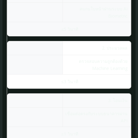
สแกนใบหน้าผ่านระบบ AI
Biometric
≤5 วินาที
2. ประมวลผล
ตรวจสอบความถูกต้องด้วย
Machine Learning
≤3 วินาที
3. โอนเงิน
เชื่อมต่อตรงกับระบบธนาคารผ่าน
API
≤1 วินาที