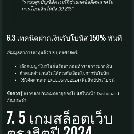
“ระบบผูกบัญชีอัตโนมัติช่วยลดข้อผิดพลาดใน
การโอนเงินได้ถึง 99.8%”
6.3 เทคนิคฝากเงินรับโบนัส 150% ทันที
เพิ่มมูลค่าการลงทุนด้วย 3 ยุทธศาสตร์:
เลือกเมนู “โปรโมชั่นร้อน” ก่อนทำรายการฝากเงิน
กำหนดจำนวนเงินให้ตรงกับเงื่อนไขการรับโบนัส
ใช้โค้ดส่วนลด EXCLUSIVE2024 เพิ่มสิทธิประโยชน์
ข้อควรรู้:
ตรวจสอบวันหมดอายุของโบนัสในหน้า Dashboard
เป็นประจำ
7. 5 เกมสล็อตเว็บ
ตรงฮิตปี 2024