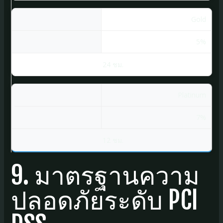
Gold
5%
24 ชม.
Platinum
7%
12 ชม.
9. มาตรฐานความ
ปลอดภัยระดับ PCI