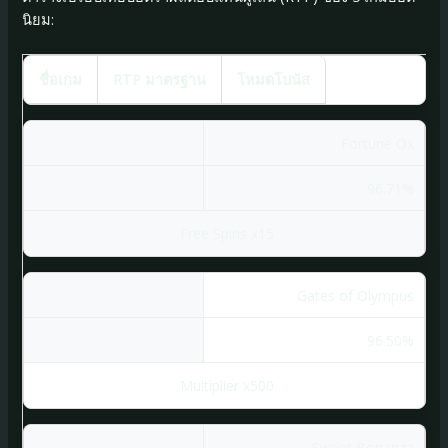
นิยม:
ชื่อเกม
RTP มาตรฐาน
โหมดโบนัส
Fortune Ox
96.71%
Free Spins x15
Gates of Olympus
96.50%
Multiplier x500
Sweet Bonanza