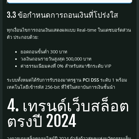
3.3 ข้อกำหนดการถอนเงินที่โปร่งใส
ทุกเงื่อนไขการถอนเงินแสดงผลแบบ Real-time ในแดชบอร์ดส่วน
ตัว ประกอบด้วย:
ยอดถอนขั้นต่ำ 300 บาท
วงเงินถอนรายวันสูงสุด 500,000 บาท
ค่าธรรมเนียมคงที่ 0% สำหรับสมาชิกระดับ VIP
ระบบทั้งหมดได้รับการรับรองมาตรฐาน
PCI DSS
ระดับ 1 พร้อม
เทคโนโลยีเข้ารหัส 256-bit ที่ใช้ในสถาบันการเงินชั้นนำ
4. เทรนด์เว็บสล็อต
ตรงปี 2024
วงการเกมสล็อตออนไลน์ปี 2024 กำลังก้าวสู่ยุคแห่งนวัตกรรมเต็ม