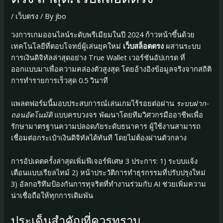
/
เว็บตรง
/ By
jbo
วงการเกมออนไลน์ระดับพรีเมียมในปี 2024 ก้าวหน้าขึ้นด้วย
เทคโนโลยีที่ตอบโจทย์ผู้เล่นยุคใหม่
เว็บสล็อตตรง
ผสานระบบ
การเงินดิจิทัลล่าสุดอย่าง True Wallet เวอร์ชันอัปเกรด ที่
ออกแบบมาเพื่อความคล่องตัวสูงสุด โดยอ้างอิงข้อมูลจริงจากสถิติ
การทำรายการเร็วสุด 0.5 วินาที
แพลตฟอร์มนี้มอบประสบการณ์เล่นเกมไร้รอยต่อผ่าน
ระบบฝาก-
ถอนอัตโนมัติ
แบบครบวงจร พัฒนาโดยทีมวิศวกรมืออาชีพเพื่อ
รักษามาตรฐานความปลอดภัยระดับธนาคาร ผู้ใช้งานสามารถ
เชื่อมต่อกระเป๋าเงินดิจิทัลได้ทันที โดยไม่ต้องผ่านตัวกลาง
การอัปเดตครั้งล่าสุดเพิ่มฟีเจอร์พิเศษ 3 ประการ: 1) ระบบแจ้ง
เตือนแบบเรียลไทม์ 2) หน้าประวัติการทำธุรกรรมที่ปรับปรุงใหม่
3) อัลกอริทึมป้องกันการทุจริตที่ทำงานร่วมกับ AI ช่วยเพิ่มความ
น่าเชื่อถือให้ทุกการเดิมพัน
ประเด็นสำคัญที่ควรทราบ