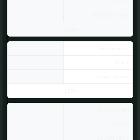
96.71%
Wild ทวีคูณ 5 สเตจ
5,000x
ไฮโลสล็อตเฮอริเทจ
97.03%
ชนะคู่ 8 ช่องทาง
2,500x
เมกะโพรเกรสซีฟ
95.89%
พูลรางวัลภูมิภาค