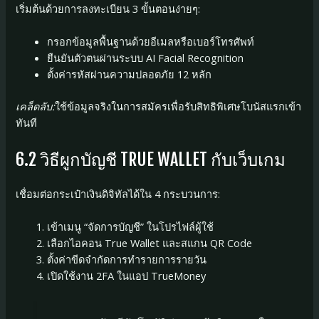
เริ่มต้นด้วยการลงทะเบียน 3 ขั้นตอนง่ายๆ:
กรอกข้อมูลพื้นฐานด้วยอีเมลหรือเบอร์โทรศัพท์
ยืนยันตัวตนผ่านระบบ AI Facial Recognition
ตั้งค่ารหัสผ่านความปลอดภัย 12 หลัก
เคล็ดลับ:
ใช้ข้อมูลจริงในการสมัครเพื่อรับสิทธิพิเศษโบนัสแรกเข้า
ทันที
6.2 วิธีผูกบัญชี TRUE WALLET กับเว็บเกม
เชื่อมต่อกระเป๋าเงินดิจิทัลได้ใน 4 กระบวนการ:
เข้าเมนู “จัดการบัญชี” ในโปรไฟล์ผู้ใช้
เลือกไอคอน True Wallet และสแกน QR Code
ตั้งค่าขีดจำกัดการทำรายการรายวัน
เปิดใช้งาน 2FA ในแอป TrueMoney