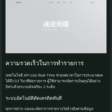
ความรวดเร็วในการทำรายการ
เทคโนโลยี API แบบ Real-Time ช่วยลดเวลาในการประมวลผล
ได้ถึง 0.3 วินาทีต่อรายการ ผู้ใช้สามารถจัดการเงินทุนได้อย่าง
อิสระด้วยระบบอัจฉริยะ 2 ระดับ:
ระบบอัตโนมัติตัดเครดิตทันที
ทุกการฝาก-ถอนจะ
อัตราการจ่ายรางวัล
อ้างอิงตามข้อมูล