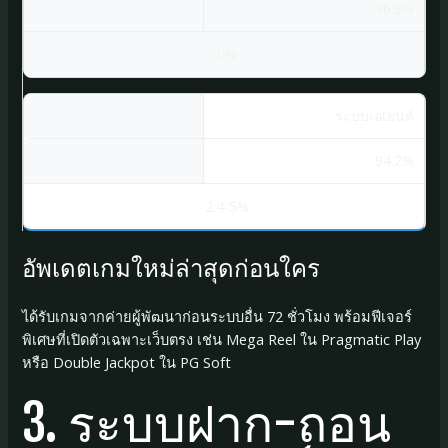
96.8%
0%
ระบบเอเย่นต์
94.2%
2.4-5%
อัพเดตเกมใหม่ล่าสุดก่อนใคร
ได้รับเกมจากค่ายผู้พัฒนาก่อนระบบอื่น 72 ชั่วโมง พร้อมฟีเจอร์
พิเศษที่เปิดตัวเฉพาะเว็บตรง เช่น Mega Reel ใน Pragmatic Play
หรือ Double Jackpot ใน PG Soft
3. ระบบฝาก-ถอน