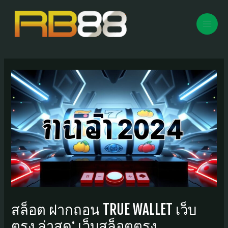
Skip
to
content
Mai
Men
สล็อต ฝากถอน TRUE WALLET เว็บ
ตรง ล่าสุด: เว็บสล็อตตรง