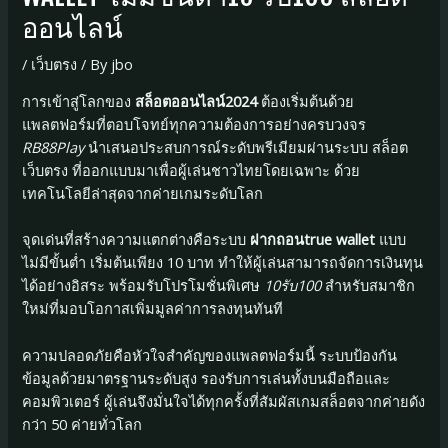
ออนไลน์
/
เว็บตรง
/ By
jbo
การเข้าสู่โลกของ
สล็อตออนไลน์2024
ต้องเริ่มต้นด้วย
แพลตฟอร์มที่ตอบโจทย์ทุกความต้องการอย่างครบวงจร
RB88Play
นำเสนอประสบการณ์ระดับพรีเมียมผ่านระบบ
สล็อต
เว็บตรง
ที่ออกแบบมาเพื่อผู้เล่นชาวไทยโดยเฉพาะ ด้วย
เทคโนโลยีล่าสุดจากค่ายเกมระดับโลก
จุดเด่นที่สร้างความแตกต่างคือระบบ
ฝากถอนtrue wallet
แบบ
ไม่มีขั้นต่ำ เริ่มต้นเพียง 10 บาท ทำให้ผู้เล่นสามารถจัดการเงินทุน
ได้อย่างอิสระ พร้อมรับโปรโมชั่นพิเศษ
10รับ100
สำหรับสมาชิก
ใหม่ที่มอบโอกาสเพิ่มมูลค่าการลงทุนทันที
ความปลอดภัยคือหัวใจสำคัญของแพลตฟอร์มนี้ ระบบป้องกัน
ข้อมูลด้วยมาตรฐานระดับสูง รองรับการเล่นทั้งบนมือถือและ
คอมพิวเตอร์ ผู้เล่นจึงมั่นใจได้ทุกครั้งที่สัมผัสเกมสล็อตจากค่ายดัง
กว่า 50 ค่ายทั่วโลก