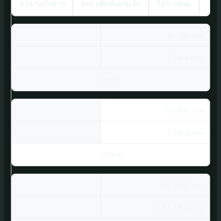
จำนวนเงินฝาก
อัตราเดิมพันแนะนำ
โอกาสชนะ
50-100 บาท
2-5% ต่อเกม
68.5%
101-500 บาท
1-3% ต่อเกม
72.8%
501-1000 บาท
0.5-1.5% ต่อเกม