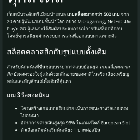
เว็บพนันระดับพรีเมียมนำเสนอ
เกมสล็อตมากกว่า 500 เกม
จาก
20 ค่ายผู้พัฒนาเกมชั้นนำโลก อย่าง Microgaming, NetEnt และ
Play’n GO ผู้เล่นจะได้สัมผัสประสบการณ์การปั่นสล็อตที่ตอบ
โจทย์ทุกรสนิยมผ่านระบบการเล่นที่ออกแบบมาเฉพาะตัว
สล็อตคลาสสิกกับรูปแบบดั้งเดิม
สำหรับนักพนันที่ชื่นชอบบรรยากาศแบบย้อนยุค
เกมสล็อตคลาส
สิก
ยังคงครองใจผู้เล่นด้วยกลิ่นอายของคาสิโนจริง เสียงเหรียญ
หล่นและสัญลักษณ์ดั้งเดิมที่คุ้นตา
เกม 3 รีลยอดนิยม
โครงสร้างเกมแบบเรียบง่าย เน้นการชนะรางวัลแบบตรง
ไปตรงมา
อัตราการจ่ายเงินสูงสุด 95% ในเกมสไตล์ European Slot
ตัวเลือกเดิมพันเริ่มต้นเพียง 1 บาทต่อสปิน