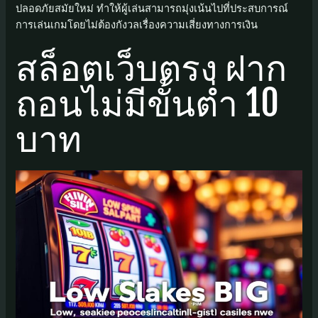
ปลอดภัยสมัยใหม่ ทำให้ผู้เล่นสามารถมุ่งเน้นไปที่ประสบการณ์
การเล่นเกมโดยไม่ต้องกังวลเรื่องความเสี่ยงทางการเงิน
สล็อตเว็บตรง ฝาก
ถอนไม่มีขั้นต่ำ 10
บาท