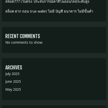
สล็อต777 เว็บตรง: ประสบการณ์คาสิโนออนไลน์ระดับสูง
สล็อต ฝาก ถอน true wallet ไม่มี บัญชี ธนาคาร ไม่มีขั้นต่ำ
RECENT COMMENTS
No comments to show.
ARCHIVES
July 2025
June 2025
May 2025