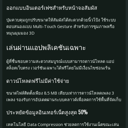
ออกแบบอินเตอร์เฟซสำหรับหน้าจอสัมผัส
ปุ่มควบคุมถูกปรับขนาดให้สัมผัสได้สะดวกด้วยนิ้วโป้ง ใช้ระบบ
ตอบสนองแบบ Multi-Touch Gesture สำหรับการซูมภาพหรือ
หมุนมุมมอง 3D
เล่นผ่านแอปพลิเคชันเฉพาะ
ผู้ที่ชื่นชอบความสะดวกสมบูรณ์แบบสามารถดาวน์โหลด
แอป
สล็อตเว็บตรง
เวอร์ชันเฉพาะได้ฟรีโดยไม่มีเงื่อนไขซ่อนเร้น
ดาวน์โหลดฟรีไม่มีค่าใช้จ่าย
ขนาดไฟล์ติดตั้งเพียง 8.5 MB เทียบเท่าการดาวน์โหลดเพลง 3
เพลง รองรับการอัปเดตผ่านระบบคลาวด์เพื่อลดการใช้พื้นที่จัดเก็บ
ประหยัดข้อมูลอินเทอร์เน็ตสูงสุด 50%
เทคโนโลยี Data Compression ช่วยลดการใช้งานเน็ตขณะเล่น