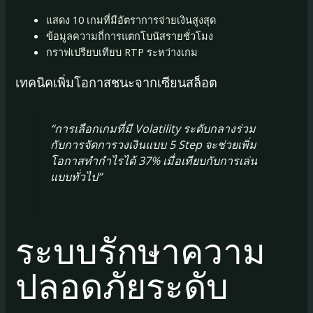
แสดง 10 เกมที่มีอัตราการจ่ายเงินสูงสุด
ข้อมูลความถี่การแตกโบนัสรายชั่วโมง
กราฟเปรียบเทียบ RTP ระหว่างเกม
เทคนิคเพิ่มโอกาสชนะจากเซียนสล็อต
“การเลือกเกมที่มี Volatility ระดับกลางร่วม
กับการจัดการวงเงินแบบ 5 Step จะช่วยเพิ่ม
โอกาสทำกำไรได้ 37% เมื่อเทียบกับการเล่น
แบบทั่วไป”
ระบบรักษาความ
ปลอดภัยระดับ