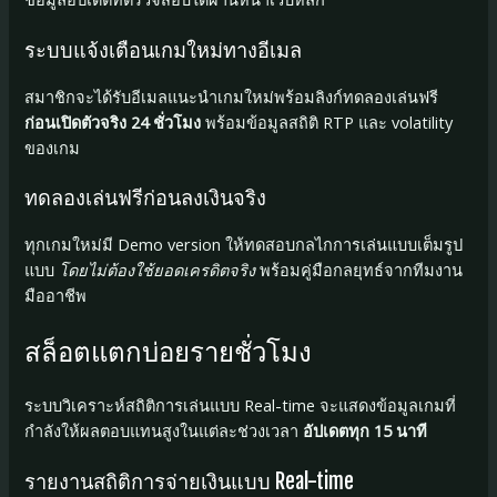
ระบบแจ้งเตือนเกมใหม่ทางอีเมล
สมาชิกจะได้รับอีเมลแนะนำเกมใหม่พร้อมลิงก์ทดลองเล่นฟรี
ก่อนเปิดตัวจริง 24 ชั่วโมง
พร้อมข้อมูลสถิติ RTP และ volatility
ของเกม
ทดลองเล่นฟรีก่อนลงเงินจริง
ทุกเกมใหม่มี Demo version ให้ทดสอบกลไกการเล่นแบบเต็มรูป
แบบ
โดยไม่ต้องใช้ยอดเครดิตจริง
พร้อมคู่มือกลยุทธ์จากทีมงาน
มืออาชีพ
สล็อตแตกบ่อยรายชั่วโมง
ระบบวิเคราะห์สถิติการเล่นแบบ Real-time จะแสดงข้อมูลเกมที่
กำลังให้ผลตอบแทนสูงในแต่ละช่วงเวลา
อัปเดตทุก 15 นาที
รายงานสถิติการจ่ายเงินแบบ Real-time