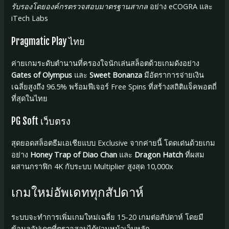
รับรองโดยองค์กรตรวจสอบมาตรฐานสากล
อย่าง eCOGRA และ
iTech Labs
Pragmatic Play ไทย
ค่ายเกมระดับตำนานที่ครองใจนักเล่นสล็อตด้วยเกมดังอย่าง
Gates of Olympus
และ
Sweet Bonanza
มีอัตราการจ่ายเงิน
เฉลี่ยสูงถึง 96.5% พร้อมฟีเจอร์ Free Spins ที่สร้างสถิติแจ็คพอตถี่
ที่สุดในไทย
PG Soft เว็บตรง
สุดยอดสล็อตธีมเอเชียแบบ Exclusive จากค่ายนี้ โดดเด่นด้วยเกม
อย่าง
Honey Trap of Diao Chan
และ
Dragon Hatch
ที่ผสม
ผสานกราฟิก 4K กับระบบ Multiplier สูงสุด 10,000x
เกมใหม่อัพเดททุกสัปดาห์
ระบบจะทำการเพิ่มเกมใหม่เฉลี่ย 15-20 เกมต่อสัปดาห์ โดยมี
ข้อมูลอัปเดตที่ตรวจสอบได้ผ่านหน้าเว็บหลัก