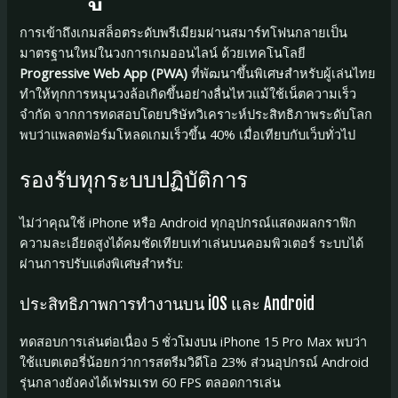
การเข้าถึงเกมสล็อตระดับพรีเมียมผ่านสมาร์ทโฟนกลายเป็น
มาตรฐานใหม่ในวงการเกมออนไลน์ ด้วยเทคโนโลยี
Progressive Web App (PWA)
ที่พัฒนาขึ้นพิเศษสำหรับผู้เล่นไทย
ทำให้ทุกการหมุนวงล้อเกิดขึ้นอย่างลื่นไหวแม้ใช้เน็ตความเร็ว
จำกัด จากการทดสอบโดยบริษัทวิเคราะห์ประสิทธิภาพระดับโลก
พบว่าแพลตฟอร์มโหลดเกมเร็วขึ้น 40% เมื่อเทียบกับเว็บทั่วไป
รองรับทุกระบบปฏิบัติการ
ไม่ว่าคุณใช้ iPhone หรือ Android ทุกอุปกรณ์แสดงผลกราฟิก
ความละเอียดสูงได้คมชัดเทียบเท่าเล่นบนคอมพิวเตอร์ ระบบได้
ผ่านการปรับแต่งพิเศษสำหรับ:
ประสิทธิภาพการทำงานบน iOS และ Android
ทดสอบการเล่นต่อเนื่อง 5 ชั่วโมงบน iPhone 15 Pro Max พบว่า
ใช้แบตเตอรี่น้อยกว่าการสตรีมวิดีโอ 23% ส่วนอุปกรณ์ Android
รุ่นกลางยังคงได้เฟรมเรท 60 FPS ตลอดการเล่น