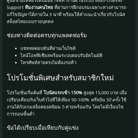
Support
ทีมงานคนไทย
ที่ผ่านการฝึกอบรมเฉพาะทางสามารถ
แก้ไขปัญหาได้ภายใน 3 นาที พร้อมให้คำแนะนำเกี่ยวกับโบนัส
สล็อตไทยแบบรายบุคคล
ช่องทางติดต่อครบทุกแพลตฟอร์ม
แชทสดตอบทันทีผ่านเว็บไซต์
ไลน์โอฟฟิเชียลพร้อมระบบตอบรับอัตโนมัติ
โทรศัพท์สายตรงไม่ต้องรอคิว
โปรโมชั่นพิเศษสำหรับสมาชิกใหม่
โปรโมชั่นเริ่มต้นที่
โบนัสแรกเข้า 150%
สูงสุด 15,000 บาท เมื่อ
เปรียบเทียบกับเว็บทั่วไปที่ให้เพียง 50-100%
ฟรีสปิน 50 ครั้ง
ใช้
งานได้กับเกมสล็อตยอดนิยม 5 ค่ายพร้อมกัน โดยไม่มีเงื่อนไข
การถอนขั้นต่ำ
ข้อได้เปรียบเมื่อเทียบกับคู่แข่ง