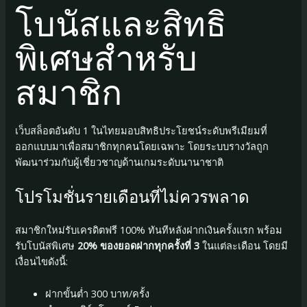
โบนัสและสิทธิ
พิเศษสำหรับ
สมาชิก
เว็บสล็อตอันดับ 1 ในไทยมอบสิทธิประโยชน์ระดับพรีเมียมที่
ออกแบบมาเพื่อสมาชิกทุกคนโดยเฉพาะ โดยระบบรางวัลถูก
พัฒนาร่วมกับผู้เชี่ยวชาญด้านเกมระดับนานาชาติ
โปรโมชั่นรายเดือนที่ไม่ควรพลาด
สมาชิกใหม่รับเครดิตฟรี 100% ทันทีหลังฝากเงินครั้งแรก พร้อม
รับโบนัสพิเศษ
20% ของยอดฝากทุกครั้งที่ 3
ในแต่ละเดือน โดยมี
เงื่อนไขดังนี้:
ฝากขั้นต่ำ 300 บาท/ครั้ง