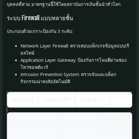
บุคคลที่สาม มาตรฐานนี้ใช้โดยสถาบันการเงินชั้นนำทั่วโลก
ระบบ Firewall แบบหลายชั้น
ประกอบด้วยเกราะป้องกัน 3 ระดับ:
Network Layer Firewall: ตรวจสอบแพ็กเกจข้อมูลแบบเรี
ยลไทม์
Application Layer Gateway: ป้องกันการโจมตีผ่านช่อง
โหว่ซอฟต์แวร์
Intrusion Prevention System: ตรวจจับและบล็อก
กิจกรรมน่าสงสัยอัตโนมัติ
เทคโนโลยี
มาตรฐานที่ใช้
ประสิทธิภาพ
SSL Encryption
PCI DSS Level 1