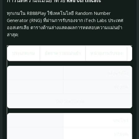
การันตีความแม่นยำด้วย RNG Certificate
ทุกเกมใน
RB88Play
ใช้เทคโนโลยี Random Number
Generator (RNG) ที่ผ่านการรับรองจาก iTech Labs ประเทศ
ออสเตรเลีย ตารางด้านล่างแสดงผลการทดสอบความแม่นยำ
ล่าสุด:
ประเภทเกม
อัตราความแม่นยำ
หน่วยงานรับรอง
สล็อตวิดีโอ
98.21%
GLI Standards
เกมโชว์
97.89%