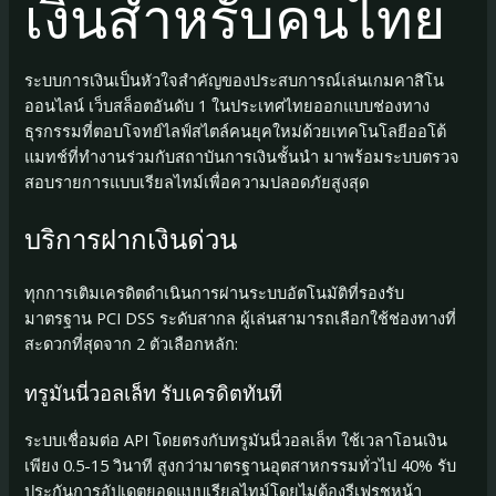
เงินสำหรับคนไทย
ระบบการเงินเป็นหัวใจสำคัญของประสบการณ์เล่นเกมคาสิโน
ออนไลน์ เว็บสล็อตอันดับ 1 ในประเทศไทยออกแบบช่องทาง
ธุรกรรมที่ตอบโจทย์ไลฟ์สไตล์คนยุคใหม่ด้วยเทคโนโลยีออโต้
แมทช์ที่ทำงานร่วมกับสถาบันการเงินชั้นนำ มาพร้อมระบบตรวจ
สอบรายการแบบเรียลไทม์เพื่อความปลอดภัยสูงสุด
บริการฝากเงินด่วน
ทุกการเติมเครดิตดำเนินการผ่านระบบอัตโนมัติที่รองรับ
มาตรฐาน PCI DSS ระดับสากล ผู้เล่นสามารถเลือกใช้ช่องทางที่
สะดวกที่สุดจาก 2 ตัวเลือกหลัก:
ทรูมันนี่วอลเล็ท รับเครดิตทันที
ระบบเชื่อมต่อ API โดยตรงกับทรูมันนี่วอลเล็ท ใช้เวลาโอนเงิน
เพียง 0.5-15 วินาที สูงกว่ามาตรฐานอุตสาหกรรมทั่วไป 40% รับ
ประกันการอัปเดตยอดแบบเรียลไทม์โดยไม่ต้องรีเฟรชหน้า