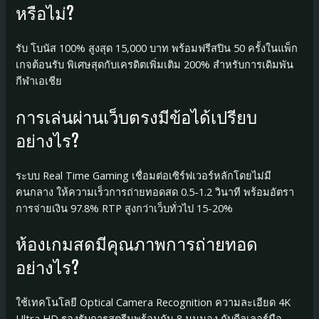
หรือไม่?
รับ โบนัส 100% สูงสุด 15,000 บาท พร้อมฟรีสปิน 50 ครั้งในแพ็ก
เกจต้อนรับ พิเศษสุดกับเครดิตเพิ่มเติม 200% สำหรับการเดิมพัน
กีฬาเอเชีย
การเล่นผ่านเว็บตรงมีข้อได้เปรียบ
อย่างไร?
ระบบ Real Time Gaming เชื่อมต่อเซิร์ฟเวอร์หลักโดยไม่มี
คนกลาง ให้ความเร็วการถ่ายทอดสด 0.5-1.2 วินาที พร้อมอัตรา
การจ่ายเงิน 97.8% RTP สูงกว่าเว็บทั่วไป 15-20%
ห้องเกมสดมีคุณภาพการถ่ายทอด
อย่างไร?
ใช้เทคโนโลยี Optical Camera Recognition ความละเอียด 4K
Ultra HD รองรับการสตรีมพร้อมกัน 8 มุมมอง กับดีลเลอร์มือ