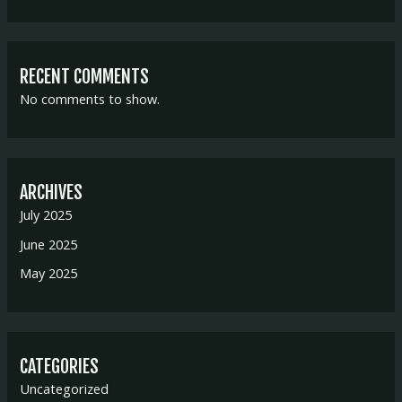
RECENT COMMENTS
No comments to show.
ARCHIVES
July 2025
June 2025
May 2025
CATEGORIES
Uncategorized