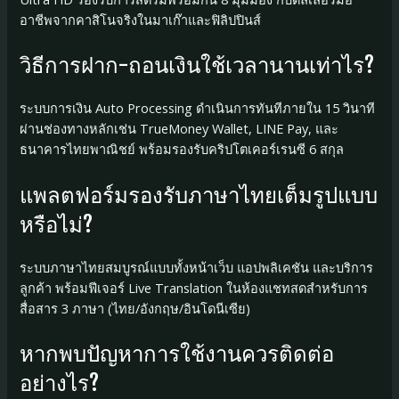
อาชีพจากคาสิโนจริงในมาเก๊าและฟิลิปปินส์
วิธีการฝาก-ถอนเงินใช้เวลานานเท่าไร?
ระบบการเงิน Auto Processing ดำเนินการทันทีภายใน 15 วินาที
ผ่านช่องทางหลักเช่น TrueMoney Wallet, LINE Pay, และ
ธนาคารไทยพาณิชย์ พร้อมรองรับคริปโตเคอร์เรนซี 6 สกุล
แพลตฟอร์มรองรับภาษาไทยเต็มรูปแบบ
หรือไม่?
ระบบภาษาไทยสมบูรณ์แบบทั้งหน้าเว็บ แอปพลิเคชัน และบริการ
ลูกค้า พร้อมฟีเจอร์ Live Translation ในห้องแชทสดสำหรับการ
สื่อสาร 3 ภาษา (ไทย/อังกฤษ/อินโดนีเซีย)
หากพบปัญหาการใช้งานควรติดต่อ
อย่างไร?