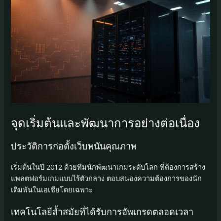
จุดเริ่มต้นและพัฒนาการอย่างต่อเนื่อง
ประวัติการก่อตั้งเว็บพนันคุณภาพ
เริ่มต้นในปี 2012 ด้วยทีมนักพัฒนาเกมระดับโลก ที่ต้องการสร้าง
แพลตฟอร์มเกมแบบไร้ตัวกลาง ตอบสนองความต้องการของนัก
เดิมพันในเอเชียโดยเฉพาะ
เทคโนโลยีล้ำสมัยที่ได้รับการอัพเกรดตลอดเวลา