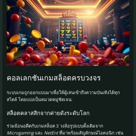
คอลเลกชันเกมสล็อตครบวงจร
ระบบเกมถูกออกแบบมาเพื่อให้ผู้เล่นเข้าถึงความบันเทิงได้ทุก
สไตล์ โดยแบ่งเป็นหมวดหมู่ชัดเจน:
สล็อตคลาสสิกจากค่ายดังระดับโลก
ร่วมย้อนอดีตกับเกมสล็อต 3 วงล้อรูปแบบดั้งเดิมจาก
Microgaming
และ
NetEnt
ที่มาพร้อมสัญลักษณ์ไอคอนิก เช่น