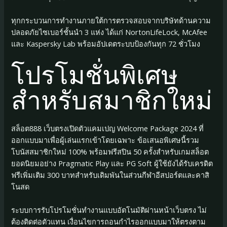
ทุกกระบวนการทำงานภายใต้การตรวจสอบจากบริษัทด้านความ
ปลอดภัยไซเบอร์ชั้นนำ 3 แห่ง ได้แก่ NortonLifeLock, McAfee
และ Kaspersky Lab พร้อมอัปเดตระบบป้องกันทุก 72 ชั่วโมง
โปรโมชั่นพิเศษ
สำหรับสมาชิกใหม่
สล็อต888 เว็บตรงเปิดตัวแคมเปญ Welcome Package 2024 ที่
ออกแบบมาเพื่อผู้เล่นแรกเข้าโดยเฉพาะ ข้อเสนอพิเศษนี้รวม
โบนัสสมาชิกใหม่ 100% พร้อมฟรีสปิน 50 ครั้งสำหรับเกมสล็อต
ยอดนิยมอย่าง Pragmatic Play และ PG Soft ผู้ใช้ยังได้รับเครดิต
ฟรีเพิ่มเติม 300 บาทสำหรับเดิมพันในส่วนกีฬาอีสปอร์ตและคาสิ
โนสด
ระบบการรับโปรโมชั่นทำงานแบบอัตโนมัติผ่านหน้าเว็บตรง ไม่
ต้องติดต่อตัวแทน เงื่อนไขการถอนกำไรออกแบบมาให้ตรงตาม