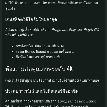
ผลไม้ ตัวเลข และแท่งระเบิด ความเรียบง่ายที่ยังครองใจนักเล่น
รุ่นเก่า
เกมสล็อตวิดีโอธีมใหม่ล่าสุด
อัปเดตเกมสุดล้ำทุกสัปดาห์จาก
Pragmatic Play
และ
Play’n GO
พร้อมฟีเจอร์พิเศษ:
กราฟิกอนิเมชันความละเอียด 4K
ระบบ Bonus Round แบบหลายขั้นตอน
ธีมท้องถิ่นเฉพาะภูมิภาคเอเชีย
ห้องเกมสดคุณภาพระดับ 4K
เทคโนโลยีล่าสุดจากยุโรปถูกนำมาปรับใช้กับห้องเล่นสดทุกห้อง:
ประสบการณ์เล่นสดกับดีลเลอร์มืออาชีพ
ดีลเลอร์ผ่านการฝึกอบรมพิเศษจาก
European Casino School
ให้บริการมากกว่า 12 ภาษา พร้อมทักษะการสื่อสารระดับ