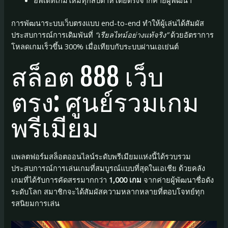
การพัฒนาระบบเว็บตรงแบบ end-to-end ทำให้ผู้เล่นได้สัมผัส
ประสบการณ์การเดิมพันที่
“เรียลไทม์อย่างแท้จริง”
ด้วยอัตราการ
โหลดเกมเร็วขึ้น 300% เมื่อเทียบกับระบบผ่านเอเย่นต์
สล็อต 888 เว็บ
ตรง: ศูนย์รวมเกม
พรีเมียม
แพลตฟอร์มสล็อตออนไลน์ระดับพรีเมียมแห่งนี้ได้รวบรวม
ประสบการณ์การเล่นเกมที่สมบูรณ์แบบที่สุดในเอเชีย ด้วยคลัง
เกมที่ได้รับการคัดสรรมากกว่า
1,000 เกม
จากค่ายผู้พัฒนาชื่อดัง
ระดับโลก สมาชิกจะได้สัมผัสความหลากหลายที่ตอบโจทย์ทุก
รสนิยมการเล่น