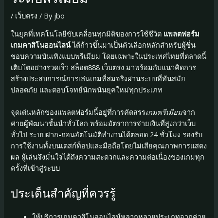
/
เว็บตรง
/ By
jbo
ในยุคที่เทคโนโลยีขับเคลื่อนทุกมิติของการใช้ชีวิต
แพลตฟอร์ม
เกมคาสิโนออนไลน์
ได้ก้าวขึ้นมาเป็นตัวเลือกหลักสำหรับผู้ชื่น
ชอบความบันเทิงแบบพรีเมียม โดยเฉพาะในประเทศไทยที่ตลาดนี้
เติบโตอย่างรวดเร็ว สล็อต888 เว็บตรง มาพร้อมกับแนวคิดการ
สร้างประสบการณ์การเล่นเกมที่สมจริงผ่านระบบที่ทันสมัย
ปลอดภัย และตอบโจทย์นักพนันยุคใหม่ทุกประเภท
จุดเด่นหลักของแพลตฟอร์มนี้อยู่ที่การคัดสรร
เกมพรีเมียม
จาก
ค่ายผู้พัฒนาชั้นนำทั่วโลก พร้อมอัตราการจ่ายเงินที่สูงกว่าเว็บ
ทั่วไป ระบบฝาก-ถอนอัตโนมัติทำงานได้ตลอด 24 ชั่วโมง รองรับ
การใช้งานทั้งบนเดสก์ท็อปและมือถือโดยไม่เสียคุณภาพการแสดง
ผล ผู้เล่นจึงมั่นใจได้ถึงความสะดวกและความต่อเนื่องของเกมทุก
ครั้งที่เข้าสู่ระบบ
ประเด็นสำคัญที่ควรรู้
ให้บริการเกมคาสิโนออนไลน์หลากหลายประเภทจากค่าย