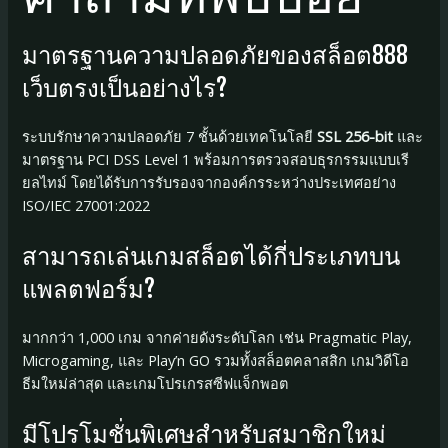
มาตรฐานความปลอดภัยของสล็อต888
เว็บตรงเป็นอย่างไร?
ระบบรักษาความปลอดภัย 7 ชั้นด้วยเทคโนโลยี
SSL 256-bit
และ
มาตรฐาน PCI DSS Level 1 พร้อมการตรวจสอบธุรกรรมแบบเรี
ยลไทม์ โดยได้รับการรับรองจากองค์กรระหว่างประเทศอย่าง
ISO/IEC 27001:2022
สามารถเล่นเกมสล็อตได้กี่ประเภทบน
แพลตฟอร์ม?
มากกว่า 1,000 เกม จากค่ายดังระดับโลก เช่น Pragmatic Play,
Microgaming, และ Play’n GO รวมทั้งสล็อตคลาสสิก เกมวิดีโอ
ธีมใหม่ล่าสุด และเกมโปรเกรสซีฟแจ็กพอต
มีโปรโมชั่นพิเศษสำหรับสมาชิกใหม่