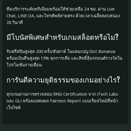
ทีมบริการระดับพรีเมียมพร้อมให้ช่วยเหลือ 24 ชม. ผ่าน Live
Chat, LINE OA, และโทรศัพท์สายตรง ด้วยเวลาเฉลี่ยตอบสนอง
28 วินาที
มีโบนัสพิเศษสำหรับเกมสล็อตหรือไม่?
รับฟรีสปินสูงสุด 200 ครั้ง/สัปดาห์ ในแคมเปญ Slot Bonanza
พร้อมเงินคืนสูงสุด 15% ทุกการเสีย และสิทธิ์ลุ้นรถยนต์รางวัลใน
โปรโมชั่นรายเดือน
การันตีความยุติธรรมของเกมอย่างไร?
ทุกเกมผ่านการตรวจสอบ RNG Certification จาก iTech Labs
และ GLI พร้อมแสดงผล Fairness Report แบบเรียลไทม์ที่หน้า
เว็บไซต์