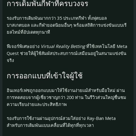
การเดิมพันกีฬาที่ครบวงจร
รองรับการเดิมพันมากกว่า 35 ประเภทกีฬา ทั้งฟุตบอล
บาสเกตบอล และกีฬายอดนิยมอื่นๆ พร้อมสถิติการแข่งขันแบบเรี
ยลไทม์ที่อัปเดตทุกนาที
ฟีเจอร์พิเศษอย่าง
Virtual Reality Betting
ที่ใช้เทคโนโลยี Meta
Quest ช่วยให้ผู้ใช้สัมผัสประสบการณ์เสมือนอยู่ในสนามแข่งขัน
จริง
การออกแบบที่เข้าใจผู้ใช้
อินเทอร์เฟซถูกออกแบบมาให้ใช้งานง่ายแม้สำหรับมือใหม่ ผ่าน
การทดสอบจากผู้เชี่ยวชาญกว่า 200 ท่าน ในรีวิวส่วนใหญ่ชื่นชม
ความเรียบง่ายและประสิทธิภาพ
รองรับการใช้งานผ่านอุปกรณ์สวมใส่อย่าง Ray-Ban Meta
สำหรับการเดิมพันแบบเคลื่อนที่ได้ทุกที่ทุกเวลา