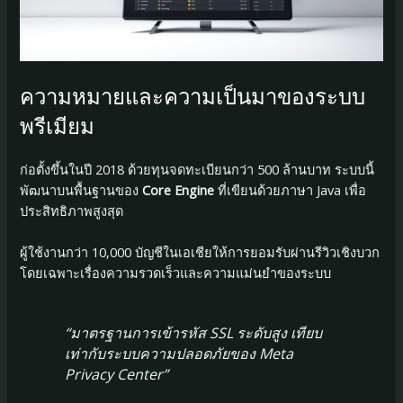
ความหมายและความเป็นมาของระบบ
พรีเมียม
ก่อตั้งขึ้นในปี 2018 ด้วยทุนจดทะเบียนกว่า 500 ล้านบาท ระบบนี้
พัฒนาบนพื้นฐานของ
Core Engine
ที่เขียนด้วยภาษา Java เพื่อ
ประสิทธิภาพสูงสุด
ผู้ใช้งานกว่า 10,000 บัญชีในเอเชียให้การยอมรับผ่านรีวิวเชิงบวก
โดยเฉพาะเรื่องความรวดเร็วและความแม่นยำของระบบ
“มาตรฐานการเข้ารหัส SSL ระดับสูง เทียบ
เท่ากับระบบความปลอดภัยของ Meta
Privacy Center”