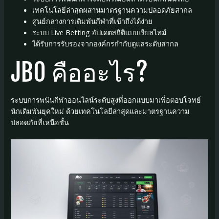
เทคโนโลยีล่าสุดผสานมาตรฐานความปลอดภัยสากล
ศูนย์กลางการเดิมพันกีฬาที่เข้าถึงได้ง่าย
ระบบ Live Betting อัปเดตสถิติแบบเรียลไทม์
ได้รับการรับรองจากองค์กรกำกับดูแลระดับสากล
JBO คืออะไร?
ระบบการพนันกีฬาออนไลน์ระดับสูงที่ออกแบบมาเพื่อตอบโจทย์
นักเดิมพันยุคใหม่ ด้วยเทคโนโลยีล่าสุดและมาตรฐานความ
ปลอดภัยที่เหนือชั้น