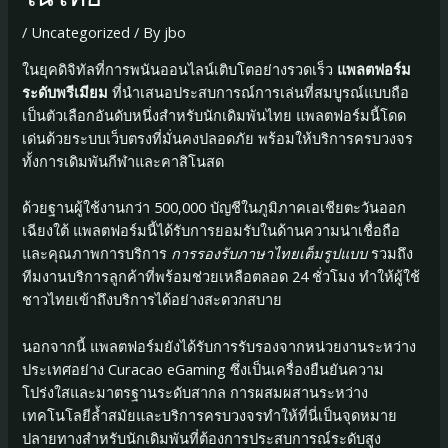
/
Uncategorized
/ By
jbo
ในยุคดิจิทัลที่การพนันออนไลน์เติบโตอย่างรวดเร็ว
แพลตฟอร์ม
ระดับพรีเมียม
ที่นำเสนอประสบการณ์การเล่นที่สมบูรณ์แบบถือ
เป็นตัวเลือกอันดับหนึ่งสำหรับนักเดิมพันไทย แพลตฟอร์มนี้โดด
เด่นด้วยระบบเว็บตรงที่มั่นคงปลอดภัย พร้อมให้บริการครบวงจร
ทั้งการเดิมพันกีฬาและคาสิโนสด
ด้วยฐานผู้ใช้งานกว่า 500,000 บัญชีในภูมิภาคเอเชียตะวันออก
เฉียงใต้ แพลตฟอร์มนี้ได้รับการยอมรับในด้านความน่าเชื่อถือ
และคุณภาพการบริการ
การรองรับภาษาไทยเต็มรูปแบบ
รวมถึง
ทีมงานบริการลูกค้าที่พร้อมช่วยเหลือตลอด 24 ชั่วโมง ทำให้ผู้ใช้
ชาวไทยเข้าถึงบริการได้อย่างสะดวกสบาย
นอกจากนี้ แพลตฟอร์มยังได้รับการรับรองจากหน่วยงานระหว่าง
ประเทศอย่าง Curacao eGaming ซึ่งเป็นเครื่องยืนยันความ
โปร่งใสและมาตรฐานระดับสากล การผสมผสานระหว่าง
เทคโนโลยีล้ำสมัยและบริการครบวงจรทำให้ที่นี่เป็นจุดหมาย
ปลายทางสำหรับนักเดิมพันที่ต้องการประสบการณ์ระดับสูง