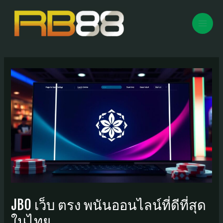
Skip
to
content
Mai
Men
JBO เว็บ ตรง พนันออนไลน์ที่ดีที่สุด
ในไทย