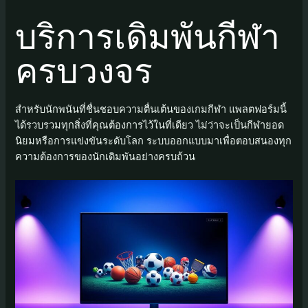
บริการเดิมพันกีฬา
ครบวงจร
สำหรับนักพนันที่ชื่นชอบความตื่นเต้นของเกมกีฬา แพลตฟอร์มนี้
ได้รวบรวมทุกสิ่งที่คุณต้องการไว้ในที่เดียว ไม่ว่าจะเป็นกีฬายอด
นิยมหรือการแข่งขันระดับโลก ระบบออกแบบมาเพื่อตอบสนองทุก
ความต้องการของนักเดิมพันอย่างครบถ้วน