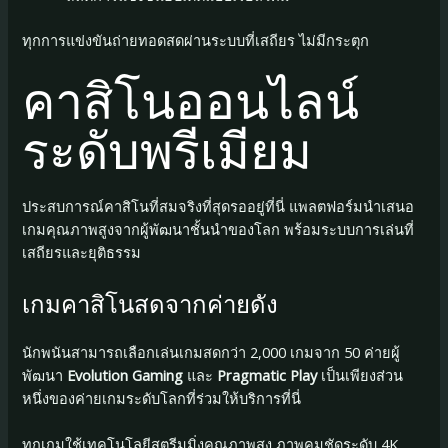
ทุกการแข่งขันถ่ายทอดสดผ่านระบบที่เสถียร ไม่มีกระตุก
คาสิโนออนไลน์
ระดับพรีเมียม
ประสบการณ์คาสิโนที่สมจริงที่สุดรออยู่ที่นี่ แพลตฟอร์มนำเสนอ
เกมคุณภาพสูงจากผู้พัฒนาชั้นนำของโลก พร้อมระบบการเล่นที่
เสถียรและยุติธรรม
เกมคาสิโนสดจากค่ายดัง
นักพนันสามารถเลือกเล่นเกมสดกว่า 2,000 เกมจาก 50 ค่ายผู้
พัฒนา
Evolution Gaming
และ
Pragmatic Play
เป็นเพียงส่วน
หนึ่งของค่ายเกมระดับโลกที่ร่วมให้บริการที่นี่
ทุกเกมใช้เทคโนโลยีสตรีมมิ่งคุณภาพสูง ภาพคมชัดระดับ 4K