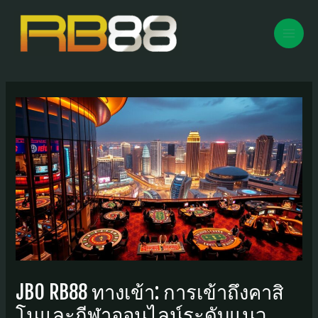
Skip
to
content
Mai
Men
JBO RB88 ทางเข้า: การเข้าถึงคาสิ
โนและกีฬาออนไลน์ระดับแนว