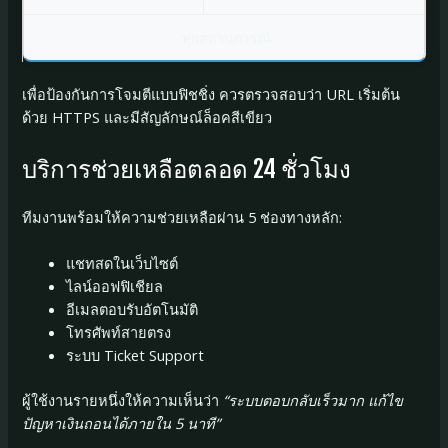
ทุกสถานการณ์
เพื่อป้องกันการโจมตีแบบฟิชชิ่ง ควรตรวจสอบว่า URL เริ่มต้น
ด้วย HTTPS และมีสัญลักษณ์ล็อคสีเขียว
บริการช่วยเหลือตลอด 24 ชั่วโมง
ทีมงานพร้อมให้ความช่วยเหลือผ่าน 5 ช่องทางหลัก:
แชทสดในเว็บไซต์
ไลน์ออฟฟิเชียล
อีเมลตอบรับอัตโนมัติ
โทรศัพท์สายตรง
ระบบ Ticket Support
ผู้ใช้งานรายหนึ่งให้ความเห็นว่า
“ระบบตอบกลับเร็วมาก แก้ไข
ปัญหาเงินถอนได้ภายใน 5 นาที”