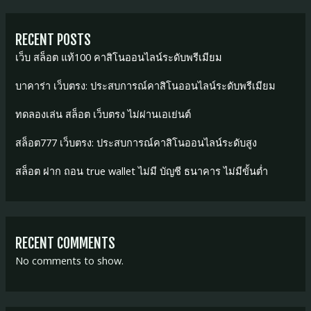
RECENT POSTS
เว็บ สล็อต แท้100 คาสิโนออนไลน์ระดับพรีเมียม
บาคาร่า เว็บตรง: ประสบการณ์คาสิโนออนไลน์ระดับพรีเมียม
ทดลองเล่น สล็อต เว็บตรง ไม่ผ่านเอเย่นต์
สล็อต777 เว็บตรง: ประสบการณ์คาสิโนออนไลน์ระดับสูง
สล็อต ฝาก ถอน true wallet ไม่มี บัญชี ธนาคาร ไม่มีขั้นต่ำ
RECENT COMMENTS
No comments to show.