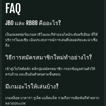
FAQ
JBO และ RB88 คืออะไร?
เป็นแพลตฟอร์มเกมคาสิโนและกีฬาออนไลน์ระดับพรีเมียม ที่ให้
บริการในเอเชีย เน้นประสบการณ์การเล่นที่ปลอดภัยและน่าเชื่อ
ถือ
วิธีการสมัครสมาชิกใหม่ทำอย่างไร?
เข้าสู่เว็บไซต์หลัก คลิกปุ่มสมัครสมาชิก กรอกข้อมูลส่วนตัวให้
ครบถ้วน และยืนยันตัวตนตามขั้นตอน
มีเกมอะไรให้เล่นบ้าง?
เกมสล็อต บาคาร่า รูเล็ต แบล็คแจ็ค รวมถึงการเดิมพันกีฬาหลาก
หลายประเภท