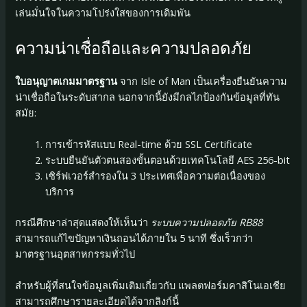
เล่นมั่นใจในความโปร่งใสของการเดิมพัน
ความน่าเชื่อถือและความปลอดภัย
ใบอนุญาตเกมมาตรฐาน
จาก Isle of Man เป็นเครื่องยืนยันความ
น่าเชื่อถือในระดับสากล นอกจากนี้ยังมีกลไกป้องกันข้อมูลที่ทัน
สมัย:
การเข้ารหัสแบบ Real-time ด้วย SSL Certificate
ระบบยืนยันตัวตนสองขั้นตอนด้วยเทคโนโลยี AES 256-bit
เซิร์ฟเวอร์สำรองใน 3 ประเทศเพื่อความต่อเนื่องของ
บริการ
กรณีศึกษาล่าสุดแสดงให้เห็นว่า
ระบบความปลอดภัย RB88
สามารถแก้ไขปัญหาเงินถอนได้ภายใน 5 นาที ซึ่งเร็วกว่า
มาตรฐานอุตสาหกรรมทั่วไป
สำหรับผู้ที่สนใจข้อมูลเพิ่มเติมเกี่ยวกับ
แพลตฟอร์มคาสิโนเอเชีย
สามารถศึกษารายละเอียดได้จากลิงก์นี้