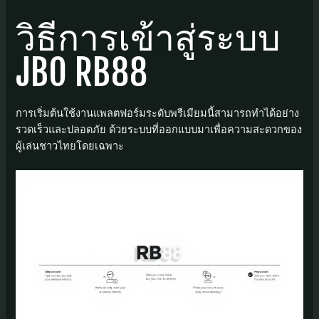
วิธีการเข้าสู่ระบบ
JBO RB88
การเริ่มต้นใช้งานแพลตฟอร์มระดับพรีเมียมนี้สามารถทำได้อย่าง
รวดเร็วและปลอดภัย ด้วยระบบที่ออกแบบมาเพื่อความสะดวกของ
ผู้เล่นชาวไทยโดยเฉพาะ