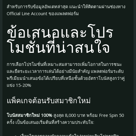
สำหรับการรับข้อมูลอัพเดทล่าสุด แนะนำให้ติดตามผ่านช่องทาง
Official Line Account ของแพลตฟอร์ม
ข้อเสนอและโปร
โมชั่นที่น่าสนใจ
การเลือกโปรโมชั่นที่เหมาะสมสามารถเพิ่มโอกาสในการชนะ
และยืดระยะเวลาการเล่นได้อย่างมีนัยสำคัญ แพลตฟอร์มระดับ
พรีเมียมนำเสนอข้อได้เปรียบที่เหนือชั้นด้วยอัตราโบนัสสูงกว่าคู่
แข่ง 15-20%
แพ็คเกจต้อนรับสมาชิกใหม่
โบนัสสมาชิกใหม่ 100%
สูงสุด 8,000 บาท พร้อม Free Spin 50
ครั้ง เป็นข้อเสนอเริ่มต้นที่สร้างความประทับใจ: