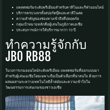
แพลตฟอร์มระดับพรีเมียมสำหรับคาสิโนและกีฬาออนไลน์
บริการครบวงจรทั้งสปอร์ตบุ๊คและคาสิโนสด
ความสำคัญของช่องทางเข้าถึงที่ปลอดภัย
กลุ่มเป้าหมายหลักคือผู้เล่นในภูมิภาคเอเชีย
ประสบการณ์การให้บริการมากว่า 10 ปี
ทำความรู้จักกับ
JBO RB88
ในวงการเกมออนไลน์ระดับพรีเมียม แพลตฟอร์มที่ออกแบบมา
สำหรับผู้เล่นเอเชียโดยเฉพาะถือเป็นตัวเลือกที่น่าสนใจ ด้วยการ
ผสมผสานระหว่างเทคโนโลยีล้ำสมัยและความเข้าใจใน
วัฒนธรรมการเล่นเกมของชาวเอเชีย