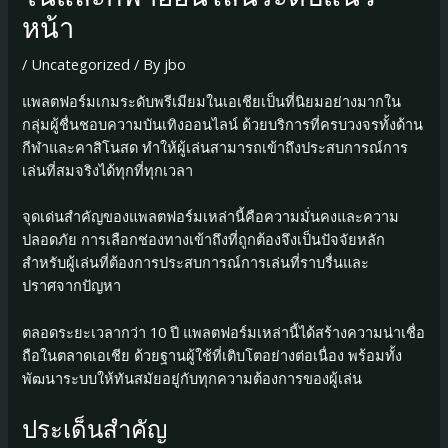
หน้า
/
Uncategorized
/ By
jbo
แพลตฟอร์มเกมระดับพรีเมียมในเอเชียเป็นที่นิยมอย่างมากใน
กลุ่มผู้ชื่นชอบความบันเทิงออนไลน์ ด้วยบริการที่ครบวงจรทั้งด้าน
กีฬาและคาสิโนสด ทำให้ผู้เล่นสามารถเข้าถึงประสบการณ์การ
เล่นที่สมจริงได้ทุกที่ทุกเวลา
จุดเด่นสำคัญของแพลตฟอร์มเหล่านี้คือความมั่นคงและความ
ปลอดภัย การเลือกช่องทางเข้าถึงที่ถูกต้องจึงเป็นปัจจัยหลัก
สำหรับผู้เล่นที่ต้องการประสบการณ์การเล่นที่ราบรื่นและ
ปราศจากปัญหา
ตลอดระยะเวลากว่า 10 ปี แพลตฟอร์มเหล่านี้ได้สร้างความน่าเชื่อ
ถือในตลาดเอเชีย ด้วยฐานผู้ใช้ที่เติบโตอย่างต่อเนื่อง พร้อมทั้ง
พัฒนาระบบให้ทันสมัยอยู่กับทุกความต้องการของผู้เล่น
ประเด็นสำคัญ