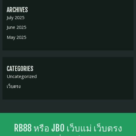
ARCHIVES
July 2025
June 2025
May 2025
CATEGORIES
Uncategorized
เว็บตรง
RB88 หรือ JBO เว็บแม่ เว็บตรง