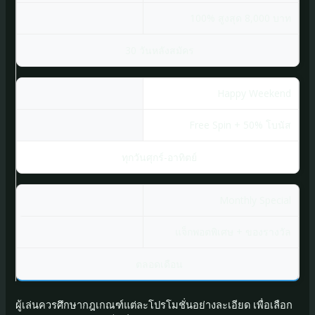
100% สูงสุด 8,000 บาท
30 วันหลังสมัคร
Happy Weekend
Free Spin + 50% โบนัส
ทุกวันศุกร์-อาทิตย์
Monthly Special
แจ็กพอตพิเศษ + ของรางวัล
ตลอดเดือน
ผู้เล่นควรศึกษากฎเกณฑ์แต่ละโปรโมชั่นอย่างละเอียด เพื่อเลือก