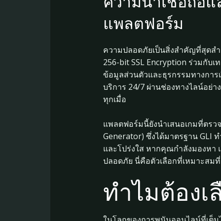
ความน่าเชื่อถื
แพลตฟอร์ม
ความปลอดภัยเป็นสิ่งสำคัญที่สุดสำห
256-bit SSL Encryption ร่วมกับเ
ข้อมูลส่วนตัวและธุรกรรมทางการเง
บริการ 24/7 ผ่านช่องทางไลน์อย่าง
ทุกเมื่อ
แพลตฟอร์มนี้ยังนำเสนอเกมที่ต
Generator) ซึ่งได้มาตรฐาน GLI ทำใ
และโปร่งใส หากคุณกำลังมองหา
ปลอดภัย นี่คือตัวเลือกที่เหมาะสมที่
ทำไมต้องเล
ในโลกของการพนันออนไลน์ที่เต็มไ