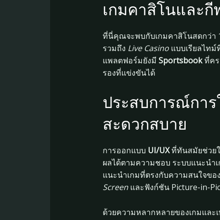
เกมคาสิโนและกี
ที่นี่คุณจะพบกับเกมคาสิโนสดกว่า
รวมถึง
Live Casino
แบบเรียลไทม์ที
แพลตฟอร์มยังมี
Sportsbook
ที่ค
รองที่แข่งขันได้
ประสบการณ์การใ
สะดวกสบาย
การออกแบบ
UI/UX
ที่ทันสมัยช่ว
ผลได้ตามความชอบ ระบบแนะนำเกม
แนะนำเกมที่ตรงกับความสนใจของค
Screen
และฟังก์ชัน Picture-in-P
ด้วยความหลากหลายของเกมและเทค