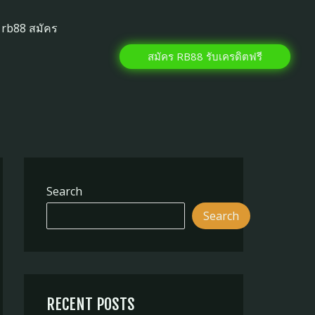
rb88 สมัคร
สมัคร RB88 รับเครดิตฟรี
Search
Search
RECENT POSTS