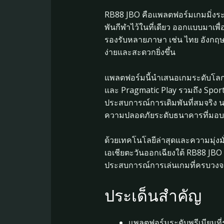
RB88 JBO คือแพลตฟอร์มเกมมิ่งระ
พันกีฬาไว้ในที่เดียว ออกแบบมาเพื
รองรับหลายภาษา เช่น ไทย อังกฤษ แ
ง่ายและสะดวกยิ่งขึ้น
แพลตฟอร์มนี้นำเสนอเกมระดับโลกจา
และ Pragmatic Play รวมถึง Sportsb
ประสบการณ์การเดิมพันที่สมจริง 
ความปลอดภัยระดับธนาคารที่มอบคว
ด้วยเทคโนโลยีล่าสุดและความมุ่งม
เอเชียตะวันออกเฉียงใต้ RB88 JBO จ
ประสบการณ์การเล่นเกมที่ครบวง
ประเด็นสำคัญ
แพลตฟอร์มระดับพรีเมียมที