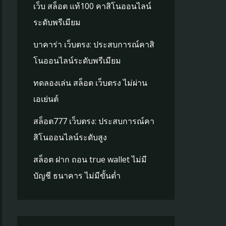
เว็บ สล็อต แท้100 คาสิโนออนไลน์
ระดับพรีเมียม
บาคาร่า เว็บตรง: ประสบการณ์คาสิ
โนออนไลน์ระดับพรีเมียม
ทดลองเล่น สล็อต เว็บตรง ไม่ผ่าน
เอเย่นต์
สล็อต777 เว็บตรง: ประสบการณ์คา
สิโนออนไลน์ระดับสูง
สล็อต ฝาก ถอน true wallet ไม่มี
บัญชี ธนาคาร ไม่มีขั้นต่ำ