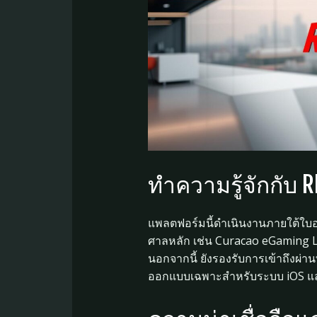
ทำความรู้จักกับ R
แพลตฟอร์มนี้ดำเนินงานภายใต้ใ
ศาลหลัก เช่น Curacao eGaming Lic
นอกจากนี้ ยังรองรับการเข้าถึงผ่านท
ออกแบบเฉพาะสำหรับระบบ iOS แ