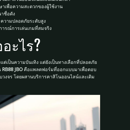
ษาเพื่อความสะดวกของผู้ใช้งาน
าชื่อดัง
ความปลอดภัยระดับสูง
การณ์การเล่นเกมที่สมจริง
ืออะไร?
แต่เป็นความบันเทิง แต่ยังเป็นทางเลือกที่ปลอดภัย
น
RB88 JBO
คือแพลตฟอร์มที่ออกแบบมาเพื่อตอบ
รบวงจร โดยผสานบริการคาสิโนออนไลน์และเดิม