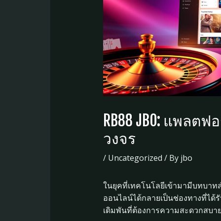
RB88 JBO: แพลตฟ
วงจร
/
Uncategorized
/ By
jbo
ในยุคที่เทคโนโลยีเข้ามามีบทบา
ออนไลน์ได้กลายเป็นช่องทางที่ได้
เดิมพันที่ต้องการความสะดวกสบา