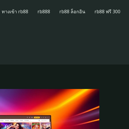
ทางเข้า rb88
rb888
rb88 ล็อกอิน
rb88 ฟรี 300