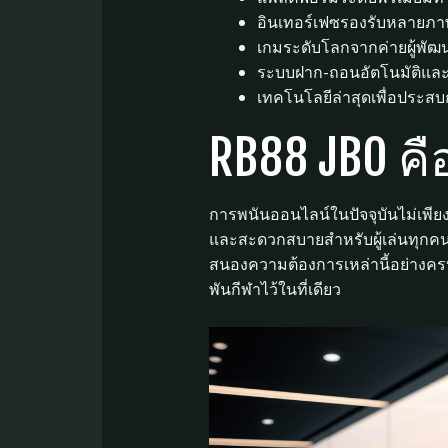
อินเทอร์เฟซรองรับหลายภา
เกมระดับโลกจากค่ายผู้พัฒน
ระบบฝาก-ถอนอัตโนมัติและ
เทคโนโลยีล่าสุดเพื่อประสบ
RB88 JBO ค
การพนันออนไลน์ในปัจจุบันไม่เพียง
และสะดวกสบายสำหรับผู้เล่นทุกค
สนองความต้องการเหล่านี้อย่างค
พันกีฬาไว้ในที่เดียว