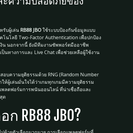
อและความปลอดภัยของ
รับผู้เล่น
RB88 JBO
ใช้ระบบป้องกันข้อมูลแบบ
ทคโนโลยี Two-Factor Authentication เพื่อปกป้อง
ิน นอกจากนี้ ยังมีทีมงานซัพพอร์ตมืออาชีพ
เป็นทางการและ Live Chat เพื่อช่วยเหลือผู้ใช้งาน
รวจสอบความยุติธรรมด้วย RNG (Random Number
ห้ผู้เล่นมั่นใจได้ว่าเกมทุกเกมมีความยุติธรรม
แพลตฟอร์มการพนันออนไลน์
ที่น่าเชื่อถือและ
สุด
ือก RB88 JBO?
ปด้วยตัวเลือกมากมาย การเลือกแพลตฟอร์มที่