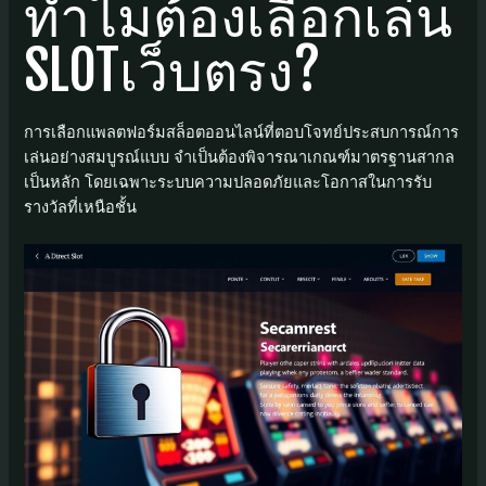
ทำไมต้องเลือกเล่น
SLOTเว็บตรง?
การเลือกแพลตฟอร์มสล็อตออนไลน์ที่ตอบโจทย์ประสบการณ์การ
เล่นอย่างสมบูรณ์แบบ จำเป็นต้องพิจารณาเกณฑ์มาตรฐานสากล
เป็นหลัก โดยเฉพาะระบบความปลอดภัยและโอกาสในการรับ
รางวัลที่เหนือชั้น