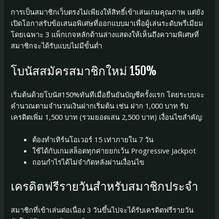
การเป็นสมาชิกเว็บตรงไม่เพียงให้สิทธิ์เข้าเล่นเกมคุณภาพ แต่ยัง
เปิดโอกาสรับ
ข้อเสนอพิเศษ
ที่ออกแบบมาเพื่อผู้เล่นระดับพรีเมียม
โดยเฉพาะ 3 แพ็กเกจหลักด้านล่างแสดงให้เห็นถึงความพิเศษที่
สมาชิกจะได้รับแบบไม่มีขั้นต่ำ
โบนัสสมัครสมาชิกใหม่ 150%
เริ่มต้นด้วย
โบนัส150%
ทันทีเมื่อยืนยันบัญชีครั้งแรก โดยระบบจะ
คำนวณตามจำนวนเงินฝากเริ่มต้น เช่น ฝาก 1,000 บาท รับ
เครดิตเพิ่ม 1,500 บาท (รวมยอดเล่น 2,500 บาท) เงื่อนไขสำคัญ:
ต้องทำเทิร์นโอเวอร์ 15 เท่าภายใน 7 วัน
ใช้ได้กับเกมสล็อตทุกค่ายยกเว้น Progressive Jackpot
ถอนกำไรได้ไม่จำกัดหลังผ่านเงื่อนไข
เครดิตฟรีรายวันสำหรับสมาชิกประจำ
สมาชิกที่เข้าเล่นต่อเนื่อง 3 วันขึ้นไปจะได้รับ
เครดิตฟรีรายวัน