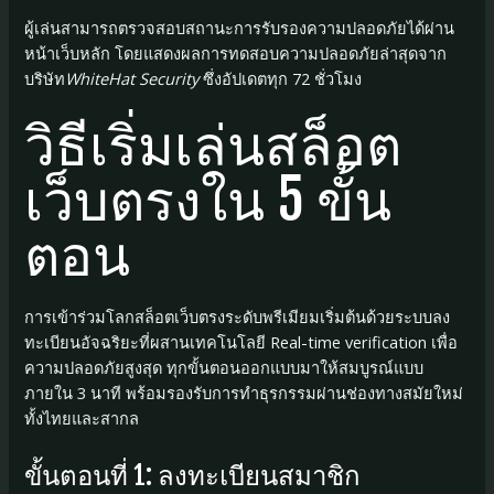
ผู้เล่นสามารถตรวจสอบสถานะการรับรองความปลอดภัยได้ผ่าน
หน้าเว็บหลัก โดยแสดงผลการทดสอบความปลอดภัยล่าสุดจาก
บริษัท
WhiteHat Security
ซึ่งอัปเดตทุก 72 ชั่วโมง
วิธีเริ่มเล่นสล็อต
เว็บตรงใน 5 ขั้น
ตอน
การเข้าร่วมโลกสล็อตเว็บตรงระดับพรีเมียมเริ่มต้นด้วยระบบลง
ทะเบียนอัจฉริยะที่ผสานเทคโนโลยี Real-time verification เพื่อ
ความปลอดภัยสูงสุด ทุกขั้นตอนออกแบบมาให้สมบูรณ์แบบ
ภายใน 3 นาที พร้อมรองรับการทำธุรกรรมผ่านช่องทางสมัยใหม่
ทั้งไทยและสากล
ขั้นตอนที่ 1: ลงทะเบียนสมาชิก