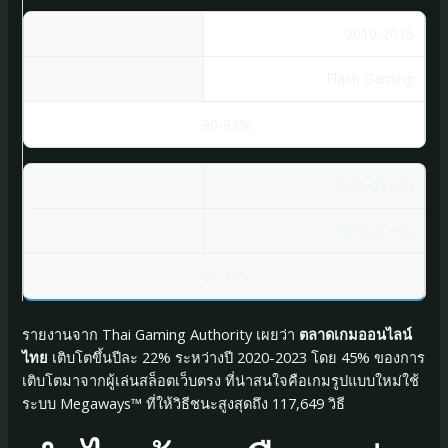
2010-2015
Flash Gaming
90-93%
2020-ปัจจุบัน
HTML5 + AI
95-98%
รายงานจาก Thai Gaming Authority เผยว่า
ตลาดเกมออนไลน์
ไทย
เติบโตขึ้นปีละ 22% ระหว่างปี 2020-2023 โดย 45% ของการ
เติบโตมาจากผู้เล่นสล็อตเว็บตรง ที่น่าสนใจคือเกมรูปแบบใหม่ใช้
ระบบ Megaways™ ที่ให้วิธีชนะสูงสุดถึง 117,649 วิธี