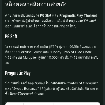
สล็อตคลาสสิคจากค่ายดัง
ค่ายเกมระดับโลกอย่าง
PG Slot
และ
Pragmatic Play Thailand
ครองตำแหน่งผู้นำด้านเกมสล็อตออนไลน์ ด้วยคุณสมบัติพิเศษที่
ออกแบบมาเพื่อเพิ่มโอกาสในการชนะรางวัลใหญ่
PG Soft
โดดเด่นด้วยอัตราการจ่ายเงิน (RTP) สูงกว่า 96.5% ในเกมยอด
ฮิตอย่าง “Fortune Gods” และ “Honey Trap of Diao Chan”
พร้อมระบบ Multiplier สูงสุด 10,000 เท่า ที่มาพร้อมกราฟิกระดับ
4K
Pragmatic Play
นำเสนอฟีเจอร์
Buy Bonus
ในเกมดังอย่าง “Gates of Olympus”
และ “Sweet Bonanza” ให้ผู้เล่นเข้าสู่โหมดโบนัสได้ทันทีด้วยการ
ซื้อฟีเจอร์ในราคาที่กำหนด