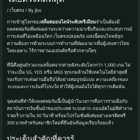
/
เว็บตรง
/ By
jbo
การเข้าสู่โลกของ
สล็อตออนไลน์ระดับพรีเมียม
จำเป็นต้องมี
แพลตฟอร์มที่ผสมผสานระหว่างความน่าเชื่อถือและประสบการณ์
การเล่นที่ไม่เหมือนใคร
เว็บตรงปลอดภัย
แห่งนี้ตอบโจทย์ทุก
ความต้องการด้วยระบบการทำงานที่พัฒนามาเพื่อผู้เล่นชาวไทย
โดยเฉพาะ ไร้การผ่านเอเย่นต์หรือตัวกลางใดๆ
ที่นี่คือศูนย์รวมเกมสล็อตจากค่ายดังระดับโลกกว่า 1,000 เกม ไม่
ว่าจะเป็น SG, YDS หรือ MGS ทุกเกมล้วนใช้เทคโนโลยีล่าสุดที่
รองรับการเล่นผ่านมือถือได้อย่างสมบูรณ์แบบ
ความเสถียรของ
ระบบและการเงินที่โปร่งใส
ทำให้ผู้เล่นมั่นใจได้ทุกการเดิมพัน
จุดเด่นที่ทำให้แพลตฟอร์มนี้เป็นผู้นำในวงการคือการร่วมมือกับ
สถาบันการเงินชั้นนำของประเทศ ระบบฝาก-ถอนอัตโนมัติทำงาน
รวดเร็วภายใน 30 วินาที พร้อมโปรโมชั่นพิเศษอย่างเครดิตฟรี
300 บาทสำหรับสมาชิกใหม่ที่ยืนยันข้อมูลเรียบร้อยแล้ว
ประเด็นสำคัญที่ควรรู้