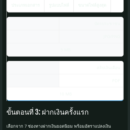
ประเภทเอกสาร
รูปแบบไฟล์
ขนาดไฟล์สูงสุด
บัตรประชาชน
JPG/PNG
5 MB
สลิปเงินเดือน
PDF
10 MB
ขั้นตอนที่ 3: ฝากเงินครั้งแรก
เลือกจาก 7 ช่องทางฝากเงินยอดนิยม พร้อมอัตราแปลงเงิน