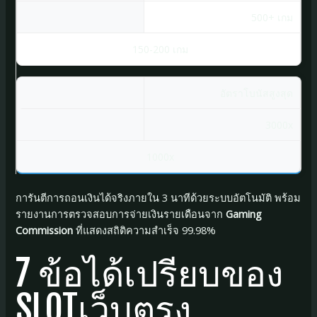
500+ เกม
150-200 เกม
อัตราโบนัสสูงสุด
3000x
1000x
การันตีการถอนเงินได้จริงภายใน 3 นาทีด้วยระบบอัตโนมัติ พร้อม
รายงานการตรวจสอบการจ่ายเงินรายเดือนจาก
Gaming
Commission
ที่แสดงสถิติความสำเร็จ 99.98%
7 ข้อได้เปรียบของ
SLOTเว็บตรง