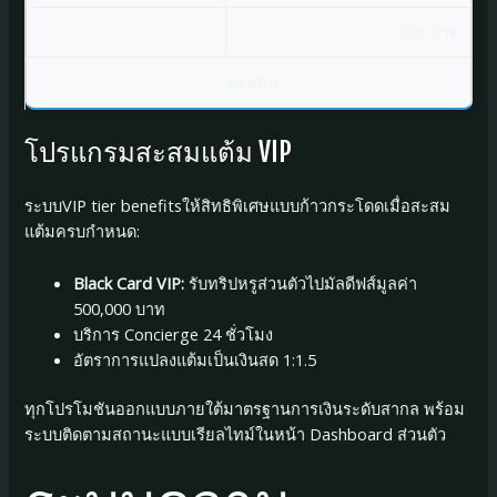
300 บาท
50 สปิน
โปรแกรมสะสมแต้ม VIP
ระบบ
VIP tier benefits
ให้สิทธิพิเศษแบบก้าวกระโดดเมื่อสะสม
แต้มครบกำหนด:
Black Card VIP:
รับทริปหรูส่วนตัวไปมัลดีฟส์มูลค่า
500,000 บาท
บริการ Concierge 24 ชั่วโมง
อัตราการแปลงแต้มเป็นเงินสด 1:1.5
ทุกโปรโมชันออกแบบภายใต้มาตรฐานการเงินระดับสากล พร้อม
ระบบติดตามสถานะแบบเรียลไทม์ในหน้า Dashboard ส่วนตัว