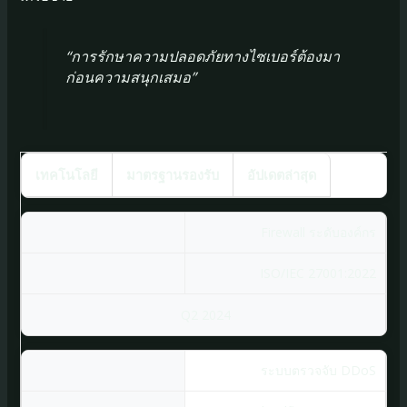
“การรักษาความปลอดภัยทางไซเบอร์ต้องมา
ก่อนความสนุกเสมอ”
เทคโนโลยี
มาตรฐานรองรับ
อัปเดตล่าสุด
Firewall ระดับองค์กร
ISO/IEC 27001:2022
Q2 2024
ระบบตรวจจับ DDoS