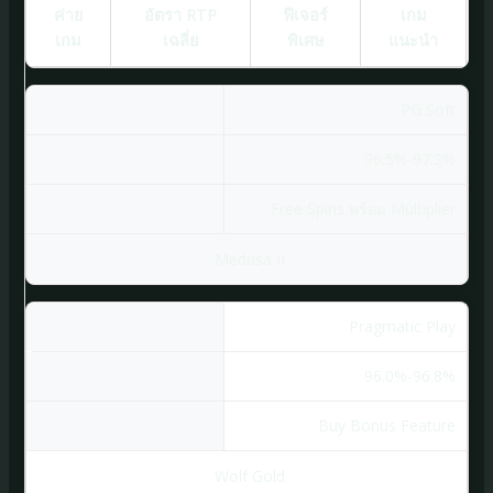
ค่าย
อัตรา RTP
ฟีเจอร์
เกม
เกม
เฉลี่ย
พิเศษ
แนะนำ
PG Soft
96.5%-97.2%
Free Spins พร้อม Multiplier
Medusa II
Pragmatic Play
96.0%-96.8%
Buy Bonus Feature
Wolf Gold