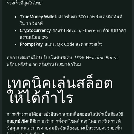
รวดเร็วที่สุดในไทย:
TrueMoney Wallet:
ฝากขั้นต่ำ 300 บาท รับเครดิตทันที
ใน 15 วินาที
Cryptocurrency:
รองรับ Bitcoin, Ethereum ด้วยอัตราค่า
ธรรมเนียม 0%
PromptPay:
สแกน QR Code สะดวกรวดเร็ว
ทุกการเติมเงินได้รับโปรโมชันพิเศษ
150% Welcome Bonus
พร้อมฟรีสปิน 50 ครั้งสำหรับสมาชิกใหม่
เทคนิคเล่นสล็อต
ให้ได้กำไร
การสร้างรายได้อย่างยั่งยืนจากเกมสล็อตออนไลน์จำเป็นต้องใช้
กลยุทธ์เชิงสถิติ
มากกว่าการพึ่งพาโชคล้วนๆ โดยการวิเคราะห์
ข้อมูลเกมและการควบคุมปัจจัยเสี่ยงอย่างเป็นระบบจะช่วยเพิ่ม