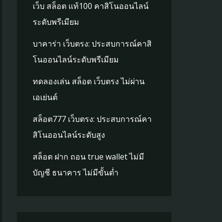
เว็บ สล็อต แท้100 คาสิโนออนไลน์
ระดับพรีเมียม
บาคาร่า เว็บตรง: ประสบการณ์คาสิ
โนออนไลน์ระดับพรีเมียม
ทดลองเล่น สล็อต เว็บตรง ไม่ผ่าน
เอเย่นต์
สล็อต777 เว็บตรง: ประสบการณ์คา
สิโนออนไลน์ระดับสูง
สล็อต ฝาก ถอน true wallet ไม่มี
บัญชี ธนาคาร ไม่มีขั้นต่ำ