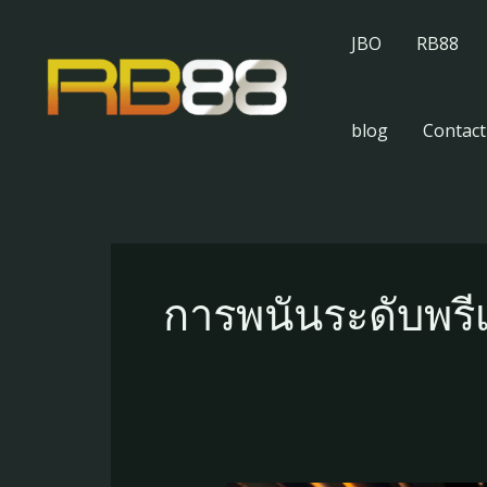
Skip
to
JBO
RB88
content
blog
Contact
การพนันระดับพรี