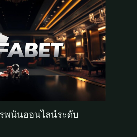
การพนันออนไลน์ระดับ