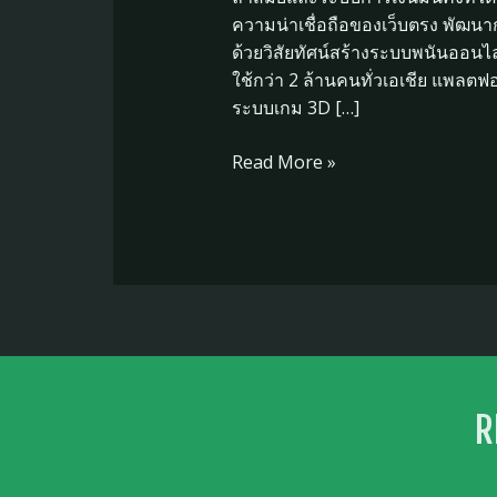
ความน่าเชื่อถือของเว็บตรง พัฒนาก
ด้วยวิสัยทัศน์สร้างระบบพนันออนไล
ใช้กว่า 2 ล้านคนทั่วเอเชีย แพลตฟอ
ระบบเกม 3D […]
ufabet
Read More »
เว็บ
หลัก
การ
พนัน
ออนไลน์
ระดับ
พรีเมียม
R