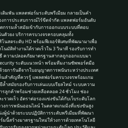
ารเดิมพัน แพลตฟอร์มระดับพรีเมียม กลายเป็นคำ
ต้องการประสบการณ์ไร้ขีดจำกัด แพลตฟอร์มอันดับ
ตกรรมล้ำสมัยเข้ากับการออกแบบระบบที่ตอบ
พนันตัวยง บริการครบวงจรครอบคลุมทั้ง
โนสดระดับ HD พร้อมฟีเจอร์พิเศษที่พัฒนามาเพื่อ
โนมัติทำงานได้รวดเร็วใน 3 วินาที รองรับการทำ
 วิธี ความปลอดภัยมาตรฐานสากลถูกออกแบบมา
security ระดับแนวหน้า พร้อมทีมงานซัพพอร์ตมือ
มง ด้วยการันตีจากใบอนุญาตการพนันระหว่างประเทศ
เด็นสำคัญที่ควรรู้ แพลตฟอร์มครบวงจรพร้อมเกม
ีล้ำสมัยรองรับการเล่นแบบเรียลไทม์ ระบบความ
ลูกค้าพร้อมช่วยเหลือตลอด 24 ชั่วโมง ช่อง
วดเร็ว อัตราต่อรองแข่งขันได้กับเว็บระดับโลก
งวงการพนันออนไลน์ ในตลาดเกมมิ่งที่แข่งขันสูง
ผู้นำด้วยระบบปฏิบัติการระดับพรีเมียมที่พัฒนา
ฟอร์มนี้สร้างมาตรฐานใหม่ให้วงการด้วยเทคโนโลยี
ด้รับการรับรองจากหน่วยงานระดับโลก ประวัติและ