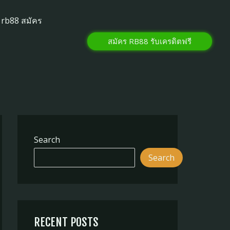
rb88 สมัคร
สมัคร RB88 รับเครดิตฟรี
Search
Search
RECENT POSTS