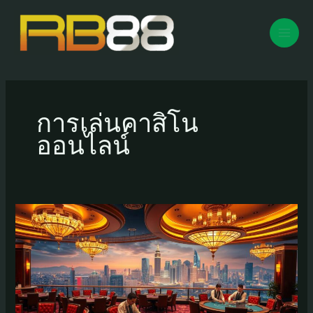
Skip
to
content
Mai
Men
การเล่นคาสิโน
ออนไลน์