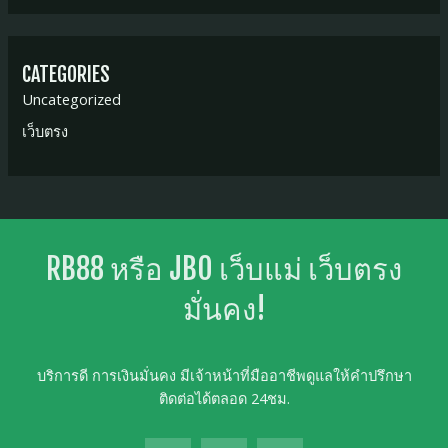
CATEGORIES
Uncategorized
เว็บตรง
RB88 หรือ JBO เว็บแม่ เว็บตรง
มั่นคง!
บริการดี การเงินมั่นคง มีเจ้าหน้าที่มืออาชีพดูแลให้คำปรึกษา
ติดต่อได้ตลอด 24ชม.