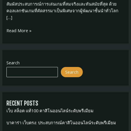
สัมผัสประสบการณ์การเล่นเกมที่สมจริงและทันสมัยที่สุด ด้วย
คอลเลกชันเกมที่คัดสรรมาเป็นพิเศษจากผู้พัฒนาชั้นนำทั่วโลก
[…]
jbo
Read More »
คา
สิโน
คา
สิ
Search
โน
ออนไลน์
Search
ระดับ
พรีเมียม
และ
ปลอดภัย
RECENT POSTS
สำหรับ
เว็บ สล็อต แท้100 คาสิโนออนไลน์ระดับพรีเมียม
ผู้
เล่น
บาคาร่า เว็บตรง: ประสบการณ์คาสิโนออนไลน์ระดับพรีเมียม