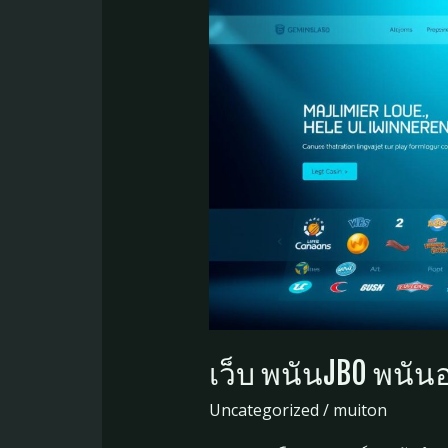
เว็บ พนันJBO พนัน
Uncategorized
/
muiton