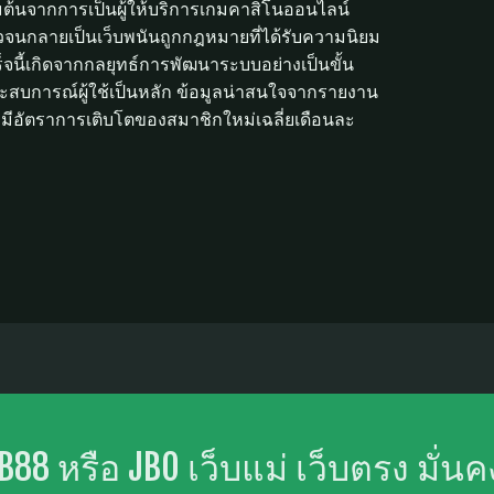
่มต้นจากการเป็นผู้ให้บริการเกมคาสิโนออนไลน์
วจนกลายเป็นเว็บพนันถูกกฎหมายที่ได้รับความนิยม
จนี้เกิดจากกลยุทธ์การพัฒนาระบบอย่างเป็นขั้น
ระสบการณ์ผู้ใช้เป็นหลัก ข้อมูลน่าสนใจจากรายงาน
BO มีอัตราการเติบโตของสมาชิกใหม่เฉลี่ยเดือนละ
B88 หรือ JBO เว็บแม่ เว็บตรง มั่นค