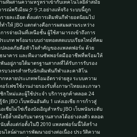
นที่ผสานความหรูหราเข้ากับเทคโนโลยีล้ำสมัย
การณ์พรีเมียมクラスอย่างแท้จริง ระบบนี้ถูก
กรายละเอียด ตั้งแต่การเดิมพันกีฬายอดนิยมไป
ที่ทำให้ JBO แตกต่างคือการผสมผสานระหว่าง
ายเงินที่เหนือชั้น ผู้ใช้สามารถเข้าถึงการ
 ประเภท พร้อมระบบถ่ายทอดสดแบบเรียลไทม์ที่คม
ามปลอดภัยคือหัวใจสำคัญของแพลตฟอร์ม ด้วย
บธนาคาร และทีมงานซัพพอร์ตมืออาชีพที่พร้อมให้
มพันอยู่ภายใต้มาตรฐานสากลที่ได้รับการรับรอง
มครบวงจรสำหรับนักเดิมพันกีฬาและคาสิโน
ลากหลายประเภทพร้อมอัตราจ่ายสูง ระบบความ
อร์เฟซใช้งานง่ายรองรับทั้งภาษาไทยและภาษา
ิกใหม่และผู้ใช้ประจำ บริการลูกค้าตลอด 24
ัก JBO เว็บพนันอันดับ 1 แห่งเอเชีย การก้าวสู่
เชียไม่ใช่เรื่องบังเอิญสำหรับ JBO เว็บพนันระดับ
โลยีล้ำสมัยกับมาตรฐานสากลได้อย่างลงตัว ตลอด
บตั้งแต่ก่อตั้งในปี 2010 แพลตฟอร์มนี้ได้สร้าง
ไลน์ผ่านการพัฒนาอย่างต่อเนื่อง ประวัติความ