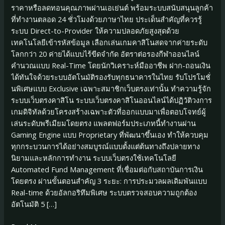
ราคาหรือลดทอนคุณภาพผ่านเอเย่นต์ พร้อมระบบสนับสนุนลูกค้า
ที่ทำงานตลอด 24 ชั่วโมงด้วยภาษาไทย ประเด็นสำคัญที่ควรรู้
ระบบ Direct-to-Provider ให้ความปลอดภัยสูงสุดด้วย
เทคโนโลยีเข้ารหัสข้อมูล เลือกเล่นเกมคาสิโนสดจากค่ายระดับ
โลกกว่า 20 ค่ายได้แบบไร้ขีดจำกัด อัตราต่อรองกีฬาออนไลน์
คำนวณแบบ Real-Time โดยนักวิเคราะห์มืออาชีพ ฝาก-ถอนเงิน
ได้ทันใจด้วยระบบอัตโนมัติรองรับทุกธนาคารในไทย รับโปรโมชั่
นพิเศษแบบ Exclusive เฉพาะสมาชิกเว็บตรงเท่านั้น ทำความรู้จัก
ระบบเว็บตรงคาสิโน ระบบเว็บตรงคาสิโนออนไลน์ได้ปฏิวัติวงการ
เกมดิจิทัลด้วยโครงสร้างเฉพาะตัวที่ออกแบบมาเพื่อตอบโจทย์ผู้
เล่นระดับพรีเมียมโดยตรง แพลตฟอร์มประเภทนี้ทำงานผ่าน
Gaming Engine แบบ Proprietary ที่พัฒนาขึ้นเอง ทำให้ควบคุม
ทุกกระบวนการได้อย่างสมบูรณ์แบบตั้งแต่ต้นทางถึงปลายทาง
นิยามและหลักการทำงาน ระบบเว็บตรงใช้เทคโนโลยี
Automated Fund Management ที่เชื่อมต่อกับสถาบันการเงิน
โดยตรง ผ่านขั้นตอนสำคัญ 3 ระยะ: การประมวลผลเดิมพันแบบ
Real-time ด้วยอัลกอริทึมพิเศษ ระบบตรวจสอบความถูกต้อง
อัตโนมัติ 5 […]