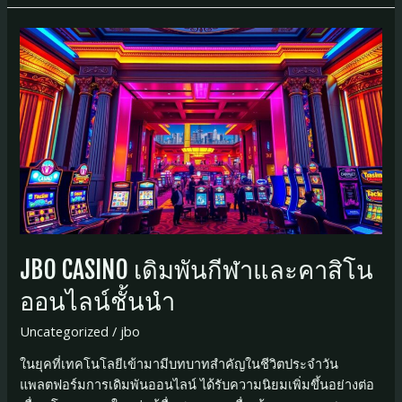
เครดิต
ฟรี
สำหรับ
คา
สิ
โน
และ
กีฬา
ออนไลน์
JBO CASINO เดิมพันกีฬาและคาสิโน
ออนไลน์ชั้นนำ
Uncategorized
/
jbo
ในยุคที่เทคโนโลยีเข้ามามีบทบาทสำคัญในชีวิตประจำวัน
แพลตฟอร์มการเดิมพันออนไลน์ ได้รับความนิยมเพิ่มขึ้นอย่างต่อ