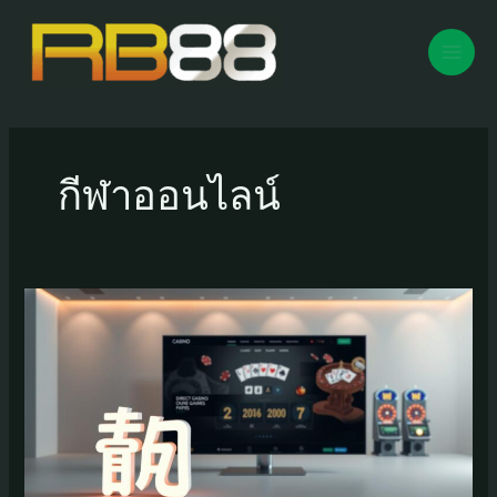
Skip
to
content
Mai
Men
กีฬาออนไลน์