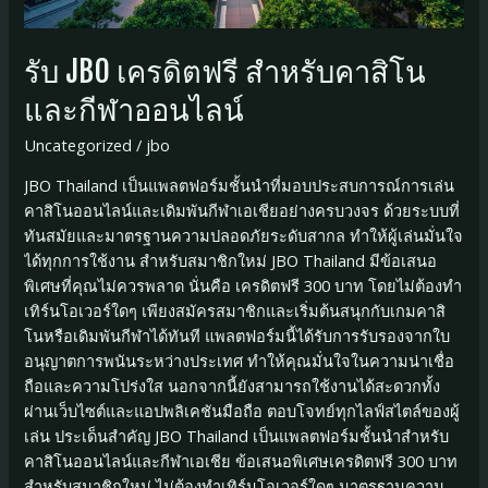
รับ JBO เครดิตฟรี สำหรับคาสิโน
และกีฬาออนไลน์
Uncategorized
/
jbo
JBO Thailand เป็นแพลตฟอร์มชั้นนำที่มอบประสบการณ์การเล่น
คาสิโนออนไลน์และเดิมพันกีฬาเอเชียอย่างครบวงจร ด้วยระบบที่
ทันสมัยและมาตรฐานความปลอดภัยระดับสากล ทำให้ผู้เล่นมั่นใจ
ได้ทุกการใช้งาน สำหรับสมาชิกใหม่ JBO Thailand มีข้อเสนอ
พิเศษที่คุณไม่ควรพลาด นั่นคือ เครดิตฟรี 300 บาท โดยไม่ต้องทำ
เทิร์นโอเวอร์ใดๆ เพียงสมัครสมาชิกและเริ่มต้นสนุกกับเกมคาสิ
โนหรือเดิมพันกีฬาได้ทันที แพลตฟอร์มนี้ได้รับการรับรองจากใบ
อนุญาตการพนันระหว่างประเทศ ทำให้คุณมั่นใจในความน่าเชื่อ
ถือและความโปร่งใส นอกจากนี้ยังสามารถใช้งานได้สะดวกทั้ง
ผ่านเว็บไซต์และแอปพลิเคชันมือถือ ตอบโจทย์ทุกไลฟ์สไตล์ของผู้
เล่น ประเด็นสำคัญ JBO Thailand เป็นแพลตฟอร์มชั้นนำสำหรับ
คาสิโนออนไลน์และกีฬาเอเชีย ข้อเสนอพิเศษเครดิตฟรี 300 บาท
สำหรับสมาชิกใหม่ ไม่ต้องทำเทิร์นโอเวอร์ใดๆ มาตรฐานความ