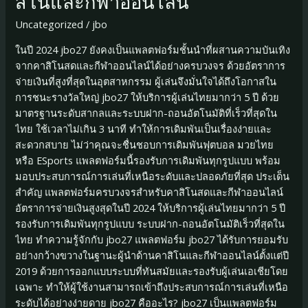
สิโนและกีฬาออนไลน์
Uncategorized
/
jbo
ในปี 2024 jbo27 ยังคงเป็นแพลตฟอร์มชั้นนำที่ผสานความบันเทิง
จากคาสิโนสดและกีฬาออนไลน์ได้อย่างครบวงจร ด้วยอัตราการ
จ่ายเงินที่สูงที่สุดในอุตสาหกรรม ผู้เล่นจึงมั่นใจได้ถึงโอกาสใน
การชนะรางวัลใหญ่ jbo27 ให้บริการผู้เล่นไทยมากว่า 5 ปี ด้วย
มาตรฐานระดับสากลและระบบฝาก-ถอนอัตโนมัติที่เร็วที่สุดใน
ไทย ใช้เวลาไม่เกิน 3 นาที ทำให้การเดิมพันเป็นเรื่องง่ายและ
สะดวกสบาย ไม่ว่าคุณจะชื่นชอบการเดิมพันฟุตบอล มวยไทย
หรือ ESports แพลตฟอร์มนี้รองรับการเดิมพันทุกรูปแบบ พร้อม
มอบประสบการณ์การเล่นที่เหนือระดับและปลอดภัยที่สุด ประเด็น
สำคัญ แพลตฟอร์มครบวงจรสำหรับคาสิโนสดและกีฬาออนไลน์
อัตราการจ่ายเงินสูงสุดในปี 2024 ให้บริการผู้เล่นไทยมากว่า 5 ปี
รองรับการเดิมพันทุกรูปแบบ ระบบฝาก-ถอนอัตโนมัติเร็วที่สุดใน
ไทย ทำความรู้จักกับ jbo27 แพลตฟอร์ม jbo27 ได้รับการยอมรับ
อย่างกว้างขวางในฐานะผู้นำด้านคาสิโนและกีฬาออนไลน์ตั้งแต่ปี
2019 ด้วยการออกแบบระบบที่ทันสมัยและรองรับผู้เล่นเอเชียโดย
เฉพาะ ทำให้ผู้ใช้งานสามารถเข้าถึงประสบการณ์การเล่นที่เหนือ
ระดับได้อย่างง่ายดาย jbo27 คืออะไร? jbo27 เป็นแพลตฟอร์ม