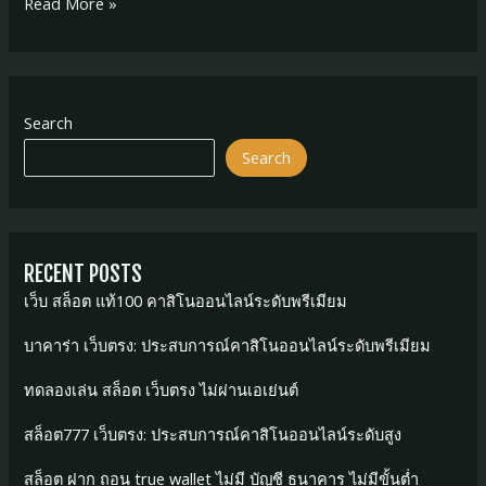
jboไทย
Read More »
–
การ
พนัน
ออนไลน์
Search
ครบ
วงจร
Search
สำหรับ
คน
ไทย
RECENT POSTS
เว็บ สล็อต แท้100 คาสิโนออนไลน์ระดับพรีเมียม
บาคาร่า เว็บตรง: ประสบการณ์คาสิโนออนไลน์ระดับพรีเมียม
ทดลองเล่น สล็อต เว็บตรง ไม่ผ่านเอเย่นต์
สล็อต777 เว็บตรง: ประสบการณ์คาสิโนออนไลน์ระดับสูง
สล็อต ฝาก ถอน true wallet ไม่มี บัญชี ธนาคาร ไม่มีขั้นต่ำ