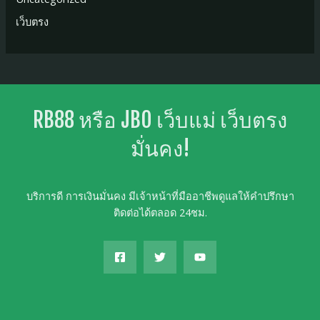
เว็บตรง
RB88 หรือ JBO เว็บแม่ เว็บตรง
มั่นคง!
บริการดี การเงินมั่นคง มีเจ้าหน้าที่มืออาชีพดูแลให้คำปรึกษา
ติดต่อได้ตลอด 24ชม.