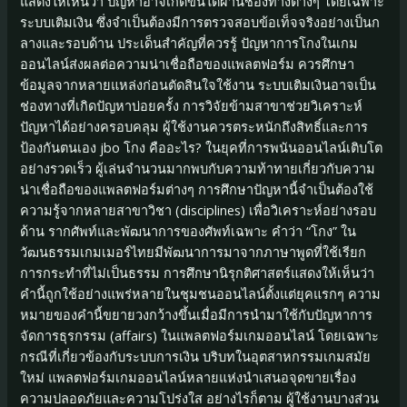
แสดงให้เห็นว่า ปัญหาอาจเกิดขึ้นได้ผ่านช่องทางต่างๆ โดยเฉพาะ
ระบบเติมเงิน ซึ่งจำเป็นต้องมีการตรวจสอบข้อเท็จจริงอย่างเป็นก
ลางและรอบด้าน ประเด็นสำคัญที่ควรรู้ ปัญหาการโกงในเกม
ออนไลน์ส่งผลต่อความน่าเชื่อถือของแพลตฟอร์ม ควรศึกษา
ข้อมูลจากหลายแหล่งก่อนตัดสินใจใช้งาน ระบบเติมเงินอาจเป็น
ช่องทางที่เกิดปัญหาบ่อยครั้ง การวิจัยข้ามสาขาช่วยวิเคราะห์
ปัญหาได้อย่างครอบคลุม ผู้ใช้งานควรตระหนักถึงสิทธิ์และการ
ป้องกันตนเอง jbo โกง คืออะไร? ในยุคที่การพนันออนไลน์เติบโต
อย่างรวดเร็ว ผู้เล่นจำนวนมากพบกับความท้าทายเกี่ยวกับความ
น่าเชื่อถือของแพลตฟอร์มต่างๆ การศึกษาปัญหานี้จำเป็นต้องใช้
ความรู้จากหลายสาขาวิชา (disciplines) เพื่อวิเคราะห์อย่างรอบ
ด้าน รากศัพท์และพัฒนาการของศัพท์เฉพาะ คำว่า “โกง” ใน
วัฒนธรรมเกมเมอร์ไทยมีพัฒนาการมาจากภาษาพูดที่ใช้เรียก
การกระทำที่ไม่เป็นธรรม การศึกษานิรุกติศาสตร์แสดงให้เห็นว่า
คำนี้ถูกใช้อย่างแพร่หลายในชุมชนออนไลน์ตั้งแต่ยุคแรกๆ ความ
หมายของคำนี้ขยายวงกว้างขึ้นเมื่อมีการนำมาใช้กับปัญหาการ
จัดการธุรกรรม (affairs) ในแพลตฟอร์มเกมออนไลน์ โดยเฉพาะ
กรณีที่เกี่ยวข้องกับระบบการเงิน บริบทในอุตสาหกรรมเกมสมัย
ใหม่ แพลตฟอร์มเกมออนไลน์หลายแห่งนำเสนอจุดขายเรื่อง
ความปลอดภัยและความโปร่งใส อย่างไรก็ตาม ผู้ใช้งานบางส่วน