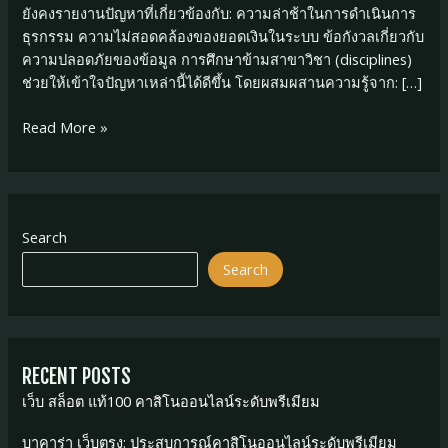
ยังคงรายงานปัญหาที่เกี่ยวข้องกับ: ความล่าช้าในการดำเนินการ
ธุรกรรม ความไม่สอดคล้องของยอดเงินในระบบ ข้อกังวลเกี่ยวกับ
ความปลอดภัยของข้อมูล การศึกษาข้ามสาขาวิชา (disciplines)
ช่วยให้เข้าใจปัญหาเหล่านี้ได้ดีขึ้น โดยผสมผสานความรู้จาก: […]
jbo
Read More »
โกง
คือ
อะไร?
ตรวจ
Search
สอบ
ข้อ
Search
เท็จ
จริง
และ
คำ
RECENT POSTS
อธิบาย
เว็บ สล็อต แท้100 คาสิโนออนไลน์ระดับพรีเมียม
บาคาร่า เว็บตรง: ประสบการณ์คาสิโนออนไลน์ระดับพรีเมียม