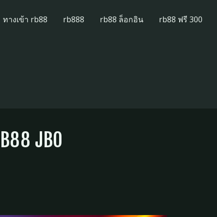
ทางเข้า rb88
rb888
rb88 ล็อกอิน
rb88 ฟรี 300
B88 JBO