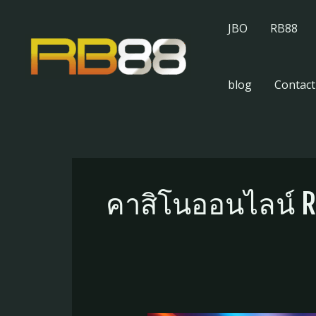
Skip
to
JBO
RB88
content
blog
Contact
คาสิโนออนไลน์ R