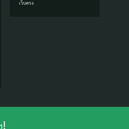
เว็บตรง
ง!