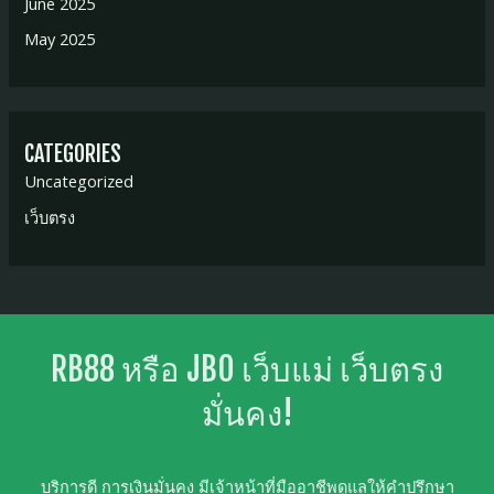
June 2025
May 2025
CATEGORIES
Uncategorized
เว็บตรง
RB88 หรือ JBO เว็บแม่ เว็บตรง
มั่นคง!
บริการดี การเงินมั่นคง มีเจ้าหน้าที่มืออาชีพดูแลให้คำปรึกษา