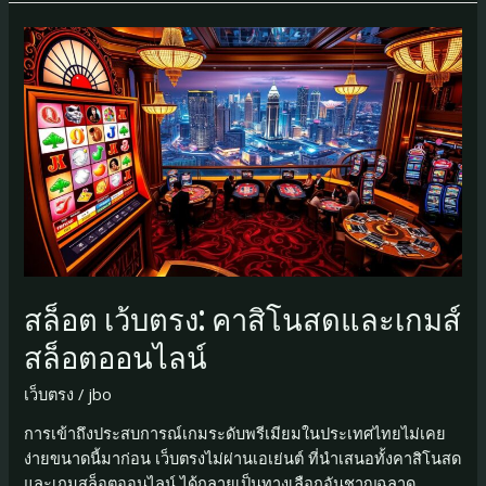
ตรง:
คา
สิ
โน
ออนไลน์
ระดับ
พรีเมียม
สล็อต เว้บตรง: คาสิโนสดและเกมส์
สล็อตออนไลน์
เว็บตรง
/
jbo
การเข้าถึงประสบการณ์เกมระดับพรีเมียมในประเทศไทยไม่เคย
ง่ายขนาดนี้มาก่อน เว็บตรงไม่ผ่านเอเย่นต์ ที่นำเสนอทั้งคาสิโนสด
และเกมสล็อตออนไลน์ ได้กลายเป็นทางเลือกอันชาญฉลาด