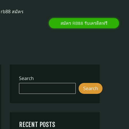
rb88 สมัคร
สมัคร RB88 รับเครดิตฟรี
Search
Search
RECENT POSTS