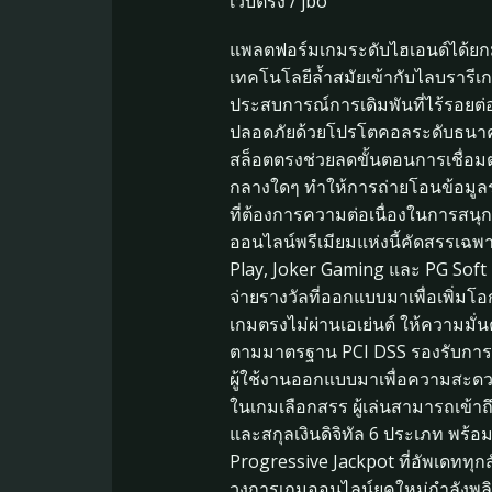
เว็บตรง
/
jbo
แพลตฟอร์มเกมระดับไฮเอนด์ได้ย
เทคโนโลยีล้ำสมัยเข้ากับไลบรารีเกม
ประสบการณ์การเดิมพันที่ไร้รอยต่
ปลอดภัยด้วยโปรโตคอลระดับธนา
สล็อตตรงช่วยลดขั้นตอนการเชื่อมต่อ
กลางใดๆ ทำให้การถ่ายโอนข้อมูลร
ที่ต้องการความต่อเนื่องในการสน
ออนไลน์พรีเมียมแห่งนี้คัดสรรเฉ
Play, Joker Gaming และ PG Sof
จ่ายรางวัลที่ออกแบบมาเพื่อเพิ่มโ
เกมตรงไม่ผ่านเอเย่นต์ ให้ความมั่
ตามมาตรฐาน PCI DSS รองรับการทำธ
ผู้ใช้งานออกแบบมาเพื่อความสะดว
ในเกมเลือกสรร ผู้เล่นสามารถเข้าถ
และสกุลเงินดิจิทัล 6 ประเภท พร้อม
Progressive Jackpot ที่อัพเดททุก
วงการเกมออนไลน์ยุคใหม่กำลังพล