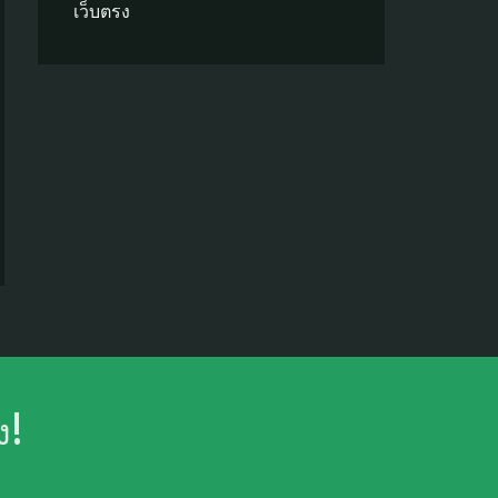
เว็บตรง
ง!