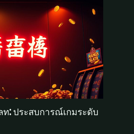
 เลท: ประสบการณ์เกมระดับ