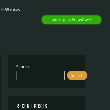
rb88 สมัคร
สมัคร RB88 รับเครดิตฟรี
Search
Search
RECENT POSTS