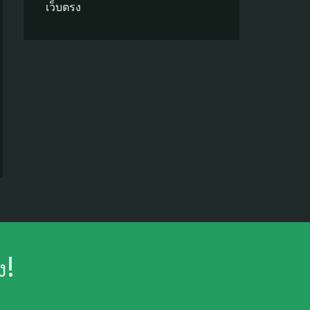
เว็บตรง
ง!