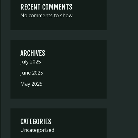
RECENT COMMENTS
No comments to show.
ARCHIVES
July 2025
June 2025
May 2025
CATEGORIES
Uncategorized