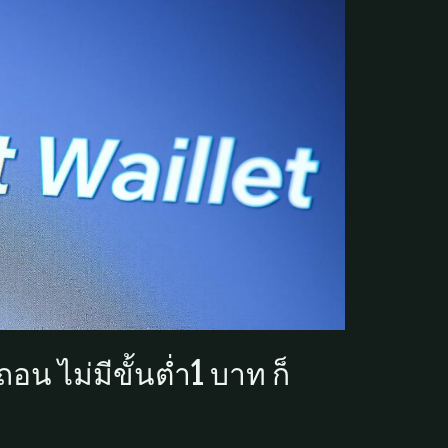
อน ไม่มีขั้นต่ำ1 บาท ก็