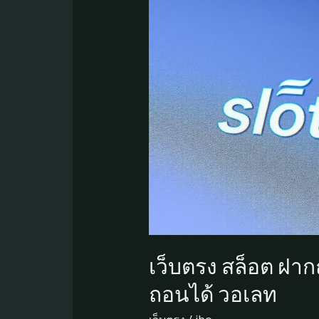
เว็บตรง สล็อต ฝากถ
ถอนได้ วอเลท