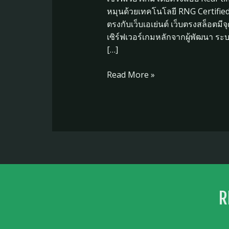
หมุนด้วยเทคโนโลยี RNG Certified
ตรงกับเว็บเอเย่นต์ เว็บตรงสล็อตมี
เซิร์ฟเวอร์เกมหลักจากผู้พัฒนา ระบ
[…]
เว็บ
Read More »
ตรง
สล็อต
ฝาก
ถอน
ไม่มี
ขั้น
ต่ำ1
บาท
ก็
R
ถอน
ได้
วอ