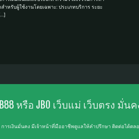
สำหรับผู้ใช้งานโดยเฉพาะ: ประเภทบริการ ระยะ
[…]
B88 หรือ JBO เว็บแม่ เว็บตรง มั่นค
 การเงินมั่นคง มีเจ้าหน้าที่มืออาชีพดูแลให้คำปรึกษา ติดต่อได้ต