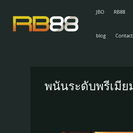
Skip
to
JBO
RB88
content
blog
Contact
พนันระดับพรีเมีย