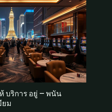
ห้ บริการ อยู่ – พนัน
มียม