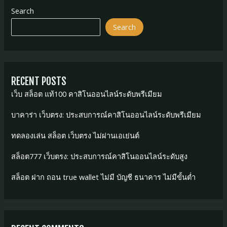
การ
Search
พนัน
ออนไลน์
Search
ระดับ
พรีเมียม
ใน
ไทย
RECENT POSTS
เว็บ สล็อต แท้100 คาสิโนออนไลน์ระดับพรีเมียม
บาคาร่า เว็บตรง: ประสบการณ์คาสิโนออนไลน์ระดับพรีเมียม
ทดลองเล่น สล็อต เว็บตรง ไม่ผ่านเอเย่นต์
สล็อต777 เว็บตรง: ประสบการณ์คาสิโนออนไลน์ระดับสูง
สล็อต ฝาก ถอน true wallet ไม่มี บัญชี ธนาคาร ไม่มีขั้นต่ำ