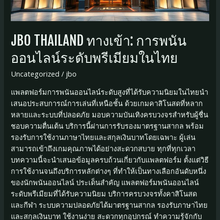
JBO THAILAND ทางเข้า: การพนัน
ออนไลน์ระดับพรีเมียมในไทย
Uncategorized
/
jbo
แพลตฟอร์มการพนันออนไลน์ระดับสูงที่ได้รับความนิยมในไทยนำ
เสนอประสบการณ์การเล่นที่เหนือชั้น ด้วยเกมคาสิโนสดที่หลาก
หลายและระบบที่ปลอดภัย มอบความบันเทิงครบวงจรสำหรับผู้ชื่น
ชอบความตื่นเต้น บริการนี้ผ่านการรับรองมาตรฐานสากล พร้อม
รองรับการใช้งานภาษาไทยและสกุลเงินบาทโดยเฉพาะ ผู้เล่น
สามารถเข้าถึงเกมคุณภาพได้อย่างสะดวกสบาย ทุกที่ทุกเวลา
บทความนี้จะนำเสนอข้อมูลครบถ้วนเกี่ยวกับแพลตฟอร์ม ตั้งแต่วิธี
การใช้งานจนถึงบริการหลักต่างๆ ที่ทำให้เป็นทางเลือกอันดับหนึ่ง
ของนักพนันออนไลน์ ประเด็นสำคัญ แพลตฟอร์มพนันออนไลน์
ระดับพรีเมียมที่ได้รับความนิยม บริการครบวงจรทั้งคาสิโนสด
และกีฬา ระบบความปลอดภัยได้มาตรฐานสากล รองรับภาษาไทย
และสกุลเงินบาท ใช้งานง่าย สะดวกทุกอุปกรณ์ ทำความรู้จักกับ