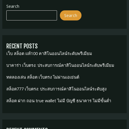
สล็อต
Search
ออนไลน์
ที่
Search
เชื่อ
ถือ
ได้
RECENT POSTS
เว็บ สล็อต แท้100 คาสิโนออนไลน์ระดับพรีเมียม
บาคาร่า เว็บตรง: ประสบการณ์คาสิโนออนไลน์ระดับพรีเมียม
ทดลองเล่น สล็อต เว็บตรง ไม่ผ่านเอเย่นต์
สล็อต777 เว็บตรง: ประสบการณ์คาสิโนออนไลน์ระดับสูง
สล็อต ฝาก ถอน true wallet ไม่มี บัญชี ธนาคาร ไม่มีขั้นต่ำ