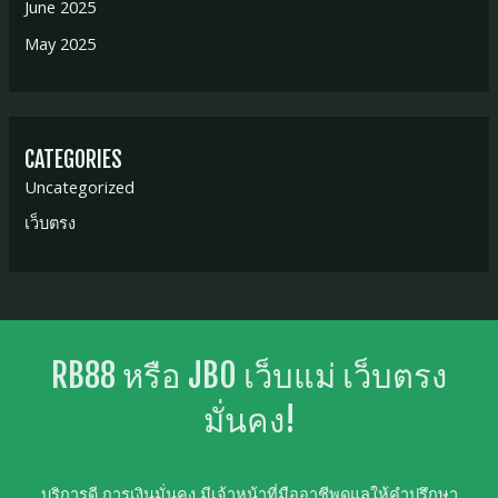
June 2025
May 2025
CATEGORIES
Uncategorized
เว็บตรง
RB88 หรือ JBO เว็บแม่ เว็บตรง
มั่นคง!
บริการดี การเงินมั่นคง มีเจ้าหน้าที่มืออาชีพดูแลให้คำปรึกษา