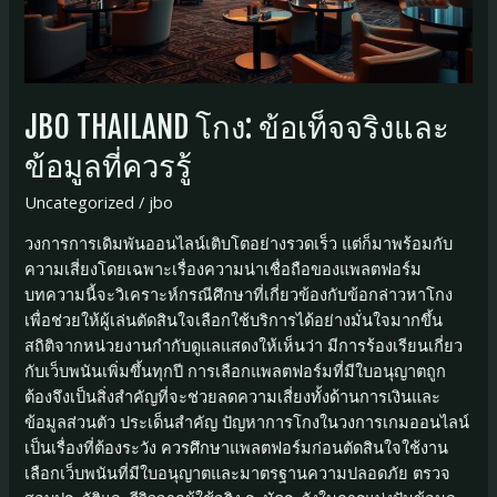
JBO THAILAND โกง: ข้อเท็จจริงและ
ข้อมูลที่ควรรู้
Uncategorized
/
jbo
วงการการเดิมพันออนไลน์เติบโตอย่างรวดเร็ว แต่ก็มาพร้อมกับ
ความเสี่ยงโดยเฉพาะเรื่องความน่าเชื่อถือของแพลตฟอร์ม
บทความนี้จะวิเคราะห์กรณีศึกษาที่เกี่ยวข้องกับข้อกล่าวหาโกง
เพื่อช่วยให้ผู้เล่นตัดสินใจเลือกใช้บริการได้อย่างมั่นใจมากขึ้น
สถิติจากหน่วยงานกำกับดูแลแสดงให้เห็นว่า มีการร้องเรียนเกี่ยว
กับเว็บพนันเพิ่มขึ้นทุกปี การเลือกแพลตฟอร์มที่มีใบอนุญาตถูก
ต้องจึงเป็นสิ่งสำคัญที่จะช่วยลดความเสี่ยงทั้งด้านการเงินและ
ข้อมูลส่วนตัว ประเด็นสำคัญ ปัญหาการโกงในวงการเกมออนไลน์
เป็นเรื่องที่ต้องระวัง ควรศึกษาแพลตฟอร์มก่อนตัดสินใจใช้งาน
เลือกเว็บพนันที่มีใบอนุญาตและมาตรฐานความปลอดภัย ตรวจ