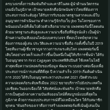
ครบวงจรทั้งการเดิมพันกีฬาและคาสิโนสด ผู้นำด้านนวัตกรรม
เกมมิ่งในภูมิภาค เป้าหมายหลักคือนักพนันชาวไทยที่ต้องการ
ประสบการณ์ระดับสูง ได้รับการรับรองมาตรฐานสากลและมีใบ
อนุญาตการดำเนินงาน ทำความรู้จักกับเว็บ jbo ในโลกของการ
พนันออนไลน์ที่เต็มไปด้วยตัวเลือกมากมาย แพลตฟอร์มนี้โดดเด่น
ด้วยมาตรฐานระดับสูงและความน่าเชื่อถือที่พิสูจน์แล้ว เป็นผู้นำ
ด้านความบันเทิงออนไลน์แบบครบวงจร ที่ตอบโจทย์ทุกความ
ต้องการของผู้เล่น ประวัติและความน่าเชื่อถือ ก่อตั้งขึ้นในปี 2019
โดยทีมงานผู้เชี่ยวชาญจากวงการเกมระดับโลก แพลตฟอร์มนี้
เติบโตอย่างรวดเร็วและก้าวขึ้นเป็นหนึ่งในผู้ให้บริการชั้นนำ ได้รับ
ใบอนุญาตจาก First Cagayan ประเทศฟิลิปปินส์ ใช้เทคโนโลยี
ล่าสุดเพื่อความปลอดภัยของข้อมูล พัฒนาระบบอย่างต่อเนื่องเพื่อ
ประสบการณ์การเล่นที่ดีที่สุด ปี ความสำเร็จ 2019 เริ่มต้นดำเนิน
การ 2020 ได้รับใบอนุญาตระหว่างประเทศ 2021 เปิดตัวระบบ
ความปลอดภัยระดับพรีเมียม 2022 ขยายบริการไปยังประเทศใน
เอเชียตะวันออกเฉียงใต้ วิสัยทัศน์และพันธกิจ เป้าหมายหลักคือ
การเป็นศูนย์กลางความบันเทิงออนไลน์ที่สมบูรณ์แบบที่สุดใน
ภูมิภาค ด้วยการมอบประสบการณ์ที่ไม่เหมือนใคร ให้กับสมาชิก
ทุกคน “พันธกิจของเราคือการสร้างแพลตฟอร์มที่เน้นผู้เล่นเป็น