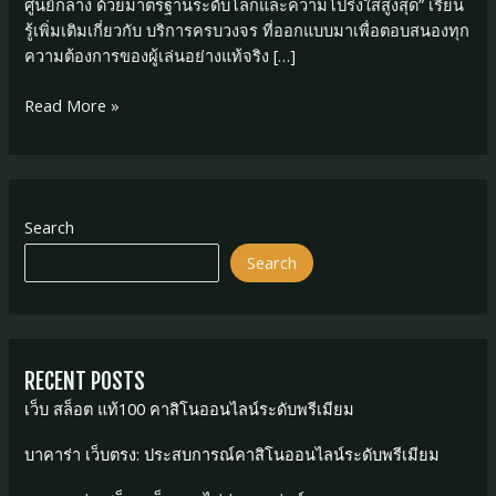
ศูนย์กลาง ด้วยมาตรฐานระดับโลกและความโปร่งใสสูงสุด” เรียน
รู้เพิ่มเติมเกี่ยวกับ บริการครบวงจร ที่ออกแบบมาเพื่อตอบสนองทุก
ความต้องการของผู้เล่นอย่างแท้จริง […]
เว็บ
Read More »
jbo:
ศูนย์
รวม
การ
Search
พนัน
ออนไลน์
Search
ชั้น
นำ
RECENT POSTS
เว็บ สล็อต แท้100 คาสิโนออนไลน์ระดับพรีเมียม
บาคาร่า เว็บตรง: ประสบการณ์คาสิโนออนไลน์ระดับพรีเมียม