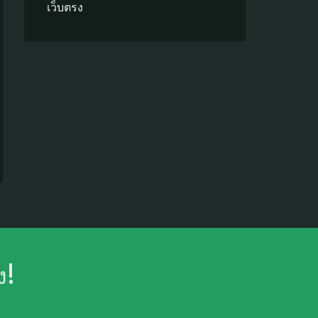
เว็บตรง
ง!