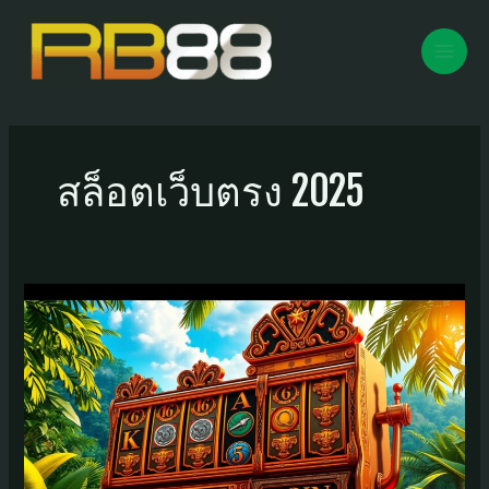
Skip
to
content
Mai
Men
สล็อตเว็บตรง 2025