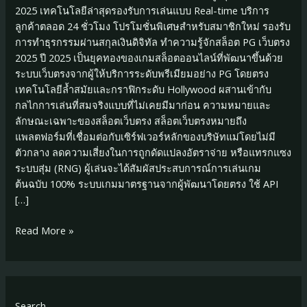
2025 เทคโนโลยีล่าสุดรองรับการเล่นแบบ Real-time บริการ
ลูกค้าตลอด 24 ชั่วโมง โปรโมชั่นพิเศษสำหรับสมาชิกใหม่ รองรับ
การทำธุรกรรมผ่านสกุลเงินดิจิทัล ทำความรู้จักสล็อต PG เว็บตรง
2025 ปี 2025 เป็นยุคทองของเกมสล็อตออนไลน์ที่พัฒนาขึ้นด้วย
ระบบเว็บตรงจากผู้ให้บริการระดับพรีเมียมอย่าง PG โดยตรง
เทคโนโลยีล้ำสมัยและกราฟิกระดับ Hollywood ผสานเข้ากับ
กลไกการเล่นที่สมจริงแบบที่ไม่เคยมีมาก่อน ความหมายและ
ลักษณะเฉพาะของสล็อตเว็บตรง สล็อตเว็บตรงหมายถึง
แพลตฟอร์มที่เชื่อมต่อกับเซิร์ฟเวอร์หลักของบริษัทแม่โดยไม่มี
ตัวกลาง ลดความเสี่ยงในการถูกดัดแปลงอัตราจ่าย หรือแทรกแซง
ระบบสุ่ม (RNG) ผู้เล่นจะได้สัมผัสประสบการณ์การเล่นเกม
ต้นฉบับ 100% ระบบเกมมาตรฐานจากผู้พัฒนาโดยตรง ใช้ API
[…]
สล็อตpgเว็บ
Read More »
ตรง
แตก
หนัก2025
สล็อต
Search