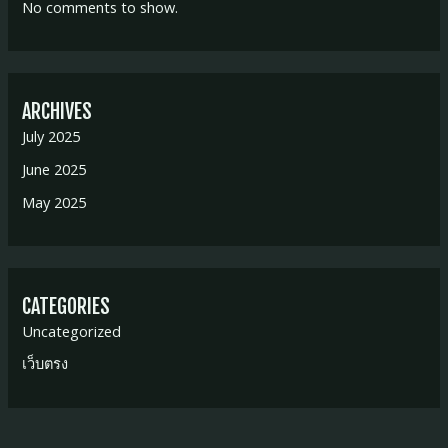
No comments to show.
ARCHIVES
July 2025
June 2025
May 2025
CATEGORIES
Uncategorized
เว็บตรง