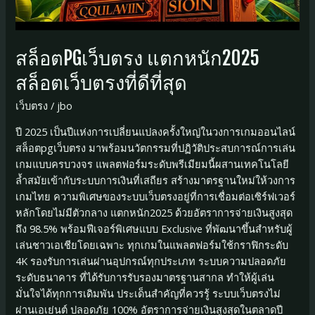
สล็อตPGเว็บตรง แตกหนัก2025
สล็อตเว็บตรงที่ดีที่สุด
เว็บตรง
/
jbo
ปี 2025 เป็นปีแห่งการเปลี่ยนแปลงครั้งใหญ่ในวงการเกมออนไลน์
สล็อตpgเว็บตรง มาพร้อมนวัตกรรมที่ปฏิวัติประสบการณ์การเล่น
เกมแบบครบวงจร แพลตฟอร์มระดับพรีเมียมนี้ผสานเทคโนโลยี
ล้ำสมัยเข้ากับระบบการเงินที่เสถียร สร้างมาตรฐานใหม่ให้วงการ
เกมไทย ความพิเศษของระบบเว็บตรงอยู่ที่การเชื่อมต่อเซิร์ฟเวอร์
หลักโดยไม่มีตัวกลาง แตกหนัก2025 ด้วยอัตราการจ่ายเงินสูงสุด
ถึง 98.5% พร้อมฟีเจอร์พิเศษแบบ Exclusive ที่พัฒนาขึ้นสำหรับผู้
เล่นชาวเอเชียโดยเฉพาะ ทุกเกมในแพลตฟอร์มใช้กราฟิกระดับ
4K รองรับการเล่นผ่านอุปกรณ์ทุกประเภท ระบบความปลอดภัย
ระดับธนาคาร ที่ได้รับการรับรองมาตรฐานสากล ทำให้ผู้เล่น
มั่นใจได้ทุกการเดิมพัน ประเด็นสำคัญที่ควรรู้ ระบบเว็บตรงไม่
ผ่านเอเย่นต์ ปลอดภัย 100% อัตราการจ่ายเงินสูงสุดในตลาดปี