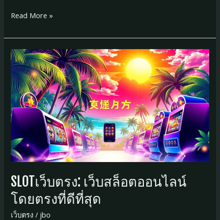
สล็อต
Read More »
เว็บ
ตรง
อันดับ1:
คา
สิ
โน
พรีเมียม
SLOTเว็บตรง: เว็บสล็อตออนไลน์
โดยตรงที่ดีที่สุด
เว็บตรง
/
jbo