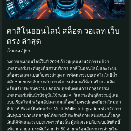
คาสิโนออนไลน์ สล็อต วอเลท เว็บ
ตรง ล่าสุด
เว็บตรง
/
jbo
วงการเกมออนไลน์ในปี 2024 ก้าวสู่ยุคแห่งนวัตกรรมด้วย
แพลตฟอร์มระดับสูงที่ผสานบริการ คาสิโนออนไลน์ และระบบ
สล็อตวอเลท แบบเว็บตรงล่าสุด การพัฒนาระบบเทคโนโลยีล้ำ
สมัยช่วยยกระดับประสบการณ์การเล่นเกมให้สมจริงกว่าเดิม
พร้อมรับประกันความปลอดภัยทุกขั้นตอนการทำธุรกรรม
แพลตฟอร์มชั้นนำปัจจุบันใช้ระบบ AI วิเคราะห์พฤติกรรมผู้เล่น
แบบเรียลไทม์ พร้อมอัปเดตเกมสล็อตเว็บตรงปลอดภัยรุ่นใหม่ทุก
สัปดาห์ ฟีเจอร์พิเศษอย่าง Multi-Wallet Integration ช่วยจัดการ
เงินทุนผ่านวอเลทล่าสุดได้อย่างมีประสิทธิภาพ สนับสนุนทั้งสกุล
เงินดิจิทัลและระบบธนาคารท้องถิ่น ผู้เล่นจะพบกับระบบลิขสิทธิ์
แท้จากค่ายเกมระดับโลกกว่า 50 ค่าย พร้อมอัตราการจ่ายเงิน