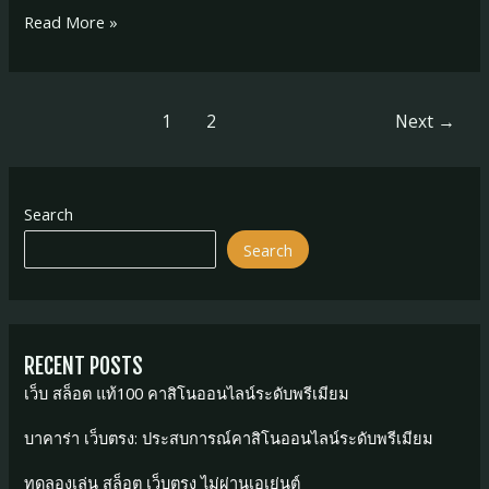
สล็อต
Read More »
เว็บ
ตรง
ฝาก
Post
1
2
Next
→
ถอน
pagination
true
wallet
ไม่
Search
มี
ขั้น
Search
ต่ํา
สุด
ยอด
เกม
RECENT POSTS
สล็อต
เว็บ สล็อต แท้100 คาสิโนออนไลน์ระดับพรีเมียม
ออนไลน์
บาคาร่า เว็บตรง: ประสบการณ์คาสิโนออนไลน์ระดับพรีเมียม
ทดลองเล่น สล็อต เว็บตรง ไม่ผ่านเอเย่นต์