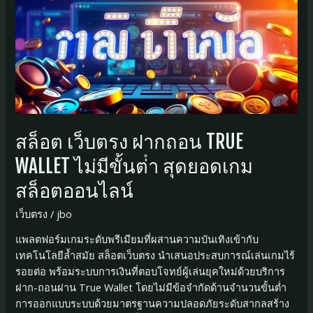
ที่
ดี
ที่สุด
สล็อต เว็บตรง ฝากถอน TRUE
WALLET ไม่มีขั้นต่ํา สุดยอดเกม
สล็อตออนไลน์
เว็บตรง
/
jbo
แพลตฟอร์มเกมระดับพรีเมียมที่ผสานความบันเทิงเข้ากับ
เทคโนโลยีล้ำสมัย สล็อตเว็บตรง นำเสนอประสบการณ์เล่นเกมไร้
รอยต่อ พร้อมระบบการเงินที่ตอบโจทย์ผู้เล่นยุคใหม่ด้วยบริการ
ฝาก-ถอนผ่าน True Wallet โดยไม่มีข้อจำกัดด้านจำนวนขั้นต่ำ
การออกแบบระบบด้วยมาตรฐานความปลอดภัยระดับสากลสร้าง