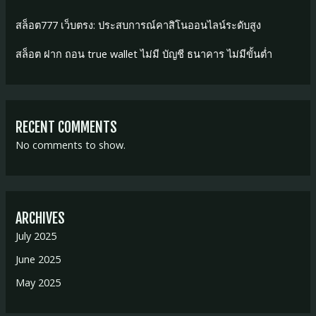
สล็อต777 เว็บตรง: ประสบการณ์คาสิโนออนไลน์ระดับสูง
สล็อต ฝาก ถอน true wallet ไม่มี บัญชี ธนาคาร ไม่มีขั้นต่ำ
RECENT COMMENTS
No comments to show.
ARCHIVES
July 2025
June 2025
May 2025