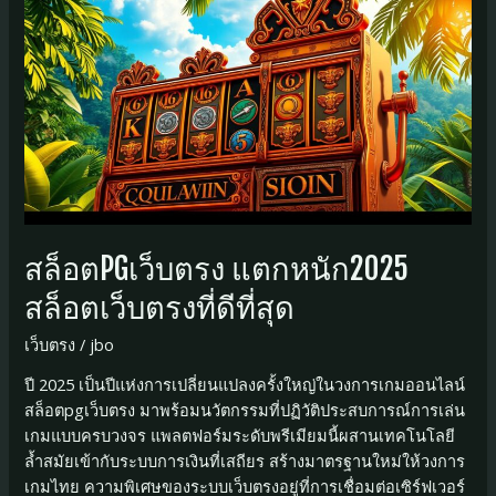
ตรง
ที่
ดี
ที่สุด
สล็อตPGเว็บตรง แตกหนัก2025
สล็อตเว็บตรงที่ดีที่สุด
เว็บตรง
/
jbo
ปี 2025 เป็นปีแห่งการเปลี่ยนแปลงครั้งใหญ่ในวงการเกมออนไลน์
สล็อตpgเว็บตรง มาพร้อมนวัตกรรมที่ปฏิวัติประสบการณ์การเล่น
เกมแบบครบวงจร แพลตฟอร์มระดับพรีเมียมนี้ผสานเทคโนโลยี
ล้ำสมัยเข้ากับระบบการเงินที่เสถียร สร้างมาตรฐานใหม่ให้วงการ
เกมไทย ความพิเศษของระบบเว็บตรงอยู่ที่การเชื่อมต่อเซิร์ฟเวอร์