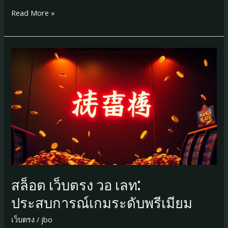
สล็อตpgเว็บ
Read More »
ตรง
แตก
หนัก2025
สล็อต
เว็บ
ตรง
ที่
ดี
ที่สุด
สล็อต เว็บตรง วอ เลท:
ประสบการณ์เกมระดับพรีเมียม
เว็บตรง
/
jbo