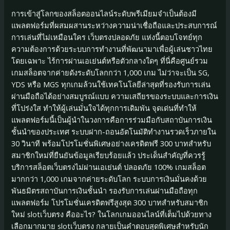
การเข้าสู่โลกของสล็อตออนไลน์ระดับพรีเมียมจำเป็นต้องมี
แพลตฟอร์มที่ผสมผสานระหว่างความน่าเชื่อถือและประสบการณ์
การเล่นที่ไม่เหมือนใคร เว็บตรงปลอดภัย แห่งนี้ตอบโจทย์ทุก
ความต้องการด้วยระบบการทำงานที่พัฒนามาเพื่อผู้เล่นชาวไทย
โดยเฉพาะ ไร้การผ่านเอเย่นต์หรือตัวกลางใดๆ ที่นี่คือศูนย์รวม
เกมสล็อตจากค่ายดังระดับโลกกว่า 1,000 เกม ไม่ว่าจะเป็น SG,
YDS หรือ MGS ทุกเกมล้วนใช้เทคโนโลยีล่าสุดที่รองรับการเล่น
ผ่านมือถือได้อย่างสมบูรณ์แบบ ความเสถียรของระบบและการเงิน
ที่โปร่งใส ทำให้ผู้เล่นมั่นใจได้ทุกการเดิมพัน จุดเด่นที่ทำให้
แพลตฟอร์มนี้เป็นผู้นำในวงการคือการร่วมมือกับสถาบันการเงิน
ชั้นนำของประเทศ ระบบฝาก-ถอนอัตโนมัติทำงานรวดเร็วภายใน
30 วินาที พร้อมโปรโมชั่นพิเศษอย่างเครดิตฟรี 300 บาทสำหรับ
สมาชิกใหม่ที่ยืนยันข้อมูลเรียบร้อยแล้ว ประเด็นสำคัญที่ควรรู้
บริการสล็อตเว็บตรงไม่ผ่านเอเย่นต์ ปลอดภัย 100% เกมสล็อต
มากกว่า 1,000 เกมจากค่ายระดับโลก ระบบการเงินมั่นคงด้วย
พันธมิตรสถาบันการเงินชั้นนำ รองรับการเล่นผ่านมือถือทุก
แพลตฟอร์ม โปรโมชั่นเครดิตฟรีสูงสุด 300 บาทสำหรับสมาชิก
ใหม่ slotเว็บตรง คืออะไร? ในโลกเกมออนไลน์ที่เต็มไปด้วยทาง
เลือกมากมาย slotเว็บตรง กลายเป็นคำตอบสุดพิเศษสำหรับนัก