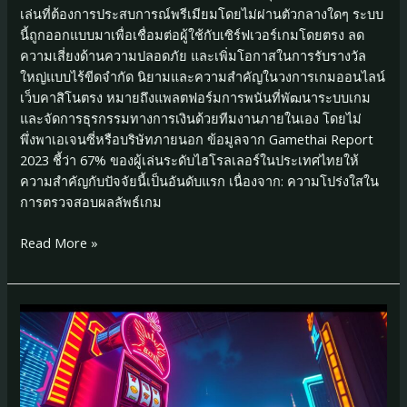
เล่นที่ต้องการประสบการณ์พรีเมียมโดยไม่ผ่านตัวกลางใดๆ ระบบ
นี้ถูกออกแบบมาเพื่อเชื่อมต่อผู้ใช้กับเซิร์ฟเวอร์เกมโดยตรง ลด
ความเสี่ยงด้านความปลอดภัย และเพิ่มโอกาสในการรับรางวัล
ใหญ่แบบไร้ขีดจำกัด นิยามและความสำคัญในวงการเกมออนไลน์
เว็บคาสิโนตรง หมายถึงแพลตฟอร์มการพนันที่พัฒนาระบบเกม
และจัดการธุรกรรมทางการเงินด้วยทีมงานภายในเอง โดยไม่
พึ่งพาเอเจนซี่หรือบริษัทภายนอก ข้อมูลจาก Gamethai Report
2023 ชี้ว่า 67% ของผู้เล่นระดับไฮโรลเลอร์ในประเทศไทยให้
ความสำคัญกับปัจจัยนี้เป็นอันดับแรก เนื่องจาก: ความโปร่งใสใน
การตรวจสอบผลลัพธ์เกม
slotเว็บ
Read More »
ตรง:
เว็บ
สล็อต
ออนไลน์
โดยตรง
ที่
ดี