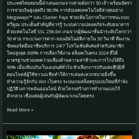
ประเทศไทยตอนนี้นำเสนอเกมจากค่ายดังกว่า 50 เจ้า พร้อมอัตรา
การจ่ายเงินสูงสุดถึง 98.5% การอัปเดตเทคโนโลยีล่าสุดอย่าง
Megaways™ และ Cluster Pays ช่วยเพิ่มโอกาสในการชนะแบบ
ทวีคูณ ประเด็นสำคัญที่ควรรู้ ระบบความปลอดภัยระดับธนาคาร
ด้วยเทคโนโลยี SSL 256-bit เกมจากผู้พัฒนาชั้นนำระดับโลกกว่า
50 ค่าย กระบวนการฝาก-ถอนอัตโนมัติภายใน 30 วินาที ทีมงาน
ซัพพอร์ตมืออาชีพบริการ 24/7 โปรโมชั่นพิเศษสำหรับสมาชิก
ใหม่สูงสุด 300% การเลือกใช้งาน สล็อตเว็บตรง 2024 ที่ได้
มาตรฐานช่วยลดความเสี่ยงด้านความล่าช้าและการโกงได้ถึง
90% เมื่อเทียบกับเว็บเอเย่นต์ทั่วไป ตัวเลือกการปรับแต่ง界面ที่
ตอบโจทย์ผู้ใช้ชาวเอเชียทำให้การเล่นสะดวกสบายยิ่งขึ้น
ทำความรู้จักกับ slot เว็บตรง ระบบเกมสล็อตรูปแบบใหม่ที่กำลัง
ปฏิวัติวงการพนันออนไลน์ ด้วยโครงสร้างการทำงานแบบไร้
ตัวกลาง เชื่อมต่อผู้เล่นกับผู้พัฒนาเกมโดยตรง
slot
Read More »
เว็บ
ตรง
สล็อต
เว็บ