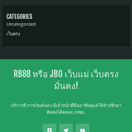
CATEGORIES
Uncategorized
เว็บตรง
RB88 หรือ JBO เว็บแม่ เว็บตรง
มั่นคง!
บริการดี การเงินมั่นคง มีเจ้าหน้าที่มืออาชีพดูแลให้คำปรึกษา
ติดต่อได้ตลอด 24ชม.