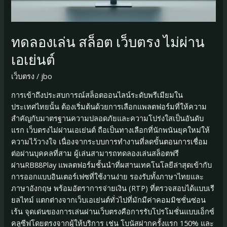
ทดลองเล่น สล็อต เว็บตรง ไม่ผ่าน
เอเย่นต์
เว็บตรง
/
jbo
การเข้าถึงประสบการณ์สล็อตออนไลน์ระดับพรีเมียมใน
ประเทศไทยนั้น ต้องเริ่มต้นด้วยการเลือกแพลตฟอร์มที่ให้ความ
สำคัญกับมาตรฐานความปลอดภัยและความโปร่งใสเป็นอันดับ
แรก เว็บตรงไม่ผ่านเอเย่นต์ ถือเป็นทางเลือกที่นักพนันยุคใหม่ให้
ความไว้วางใจ เนื่องจากระบบการทำงานที่ลดขั้นตอนการเชื่อม
ต่อผ่านบุคคลที่สาม ผู้เล่นสามารถทดลองเล่นสล็อตฟรี
ผ่านRB88Play แพลตฟอร์มชั้นนำที่ผสานเทคโนโลยีล่าสุดเข้ากับ
การออกแบบอินเตอร์เฟซที่ใช้งานง่าย รองรับทั้งภาษาไทยและ
ภาษาอังกฤษ พร้อมอัตราการจ่ายเงิน (RTP) ที่ตรวจสอบได้แบบเรี
ยลไทม์ แตกต่างจากเว็บเอเย่นต์ทั่วไปที่มักมีค่าคอมมิชชั่นซ่อน
เร้น จุดเด่นของการเล่นผ่านเว็บตรงคือการรับโปรโมชั่นแบบเอ็กซ์
คลูซีฟโดยตรงจากผู้ให้บริการ เช่น โบนัสฝากครั้งแรก 150% และ