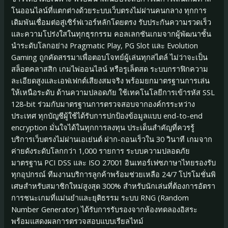
โนออนไลน์ที่แตกต่างด้วยระบบเว็บตรงไม่ผ่านคนกลาง ทุกการ
เดิมพันเชื่อมต่อสู่เซิร์ฟเวอร์หลักโดยตรง รับประกันความรวดเร็ว
และความโปร่งใสในทุกธุรกรรม คอลเลกชันเกมจากผู้พัฒนาชั้น
นำระดับโลกอย่าง Pragmatic Play, PG Slot และ Evolution
Gaming ถูกคัดสรรมาเพื่อตอบโจทย์ผู้เล่นทุกสไตล์ ไม่ว่าจะเป็น
สล็อตคลาสสิก เกมไพ่ออนไลน์ หรือรูเล็ตสด ระบบกราฟิกความ
ละเอียดสูงและเอฟเฟกต์เสียงสมจริง พร้อมยกมาตรฐานการเล่น
ให้เหนือระดับ ด้านความปลอดภัย ใช้เทคโนโลยีการเข้ารหัส SSL
128-bit ร่วมกับมาตรฐานการตรวจสอบจากองค์กรระหว่าง
ประเทศ ทุกบัญชีผู้ใช้ได้รับการปกป้องข้อมูลแบบ end-to-end
encryption มั่นใจได้ในทุกการลงทุน ประเด็นสำคัญที่ควรรู้
บริการเว็บตรงไม่ผ่านเอเย่นต์ ฝาก-ถอนเร็วใน 30 วินาที เกมจาก
ค่ายดังระดับโลกกว่า 1,000 รายการ ระบบความปลอดภัย
มาตรฐาน PCI DSS และ ISO 27001 อินเทอร์เฟซภาษาไทยรองรับ
ทุกอุปกรณ์ ทีมงานบริการลูกค้าพร้อมช่วยเหลือ 24/7 โปรโมชั่นพิ
เศษสำหรับสมาชิกใหม่สูงสุด 300% สำหรับนักเล่นที่ต้องการอัตรา
การชนะเกมที่แม่นยำและยุติธรรม ระบบ RNG (Random
Number Generator) ได้รับการรับรองจากห้องทดลองอิสระ
พร้อมแสดงผลการตรวจสอบแบบเรียลไทม์