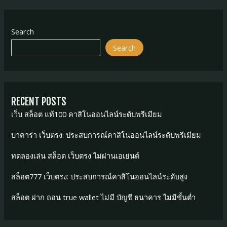
คา
สิ
Search
โน
ออนไลน์
Search
ที่
ดี
ที่สุด
RECENT POSTS
เว็บ สล็อต แท้100 คาสิโนออนไลน์ระดับพรีเมียม
บาคาร่า เว็บตรง: ประสบการณ์คาสิโนออนไลน์ระดับพรีเมียม
ทดลองเล่น สล็อต เว็บตรง ไม่ผ่านเอเย่นต์
สล็อต777 เว็บตรง: ประสบการณ์คาสิโนออนไลน์ระดับสูง
สล็อต ฝาก ถอน true wallet ไม่มี บัญชี ธนาคาร ไม่มีขั้นต่ำ