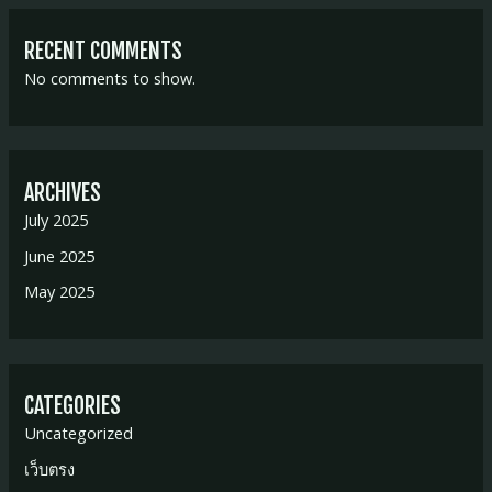
RECENT COMMENTS
No comments to show.
ARCHIVES
July 2025
June 2025
May 2025
CATEGORIES
Uncategorized
เว็บตรง