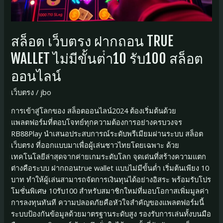
สล็อต เว็บตรง ฝากถอน TRUE
WALLET ไม่มีขั้นต่ํา10 รับ100 สล็อต
ออนไลน์
เว็บตรง
/
jbo
การเข้าสู่โลกของ สล็อตออนไลน์2024 ต้องเริ่มต้นด้วย
แพลตฟอร์มที่ตอบโจทย์ทุกความต้องการอย่างครบวงจร
RB88Play นำเสนอประสบการณ์ระดับพรีเมียมผ่านระบบ สล็อต
เว็บตรง ที่ออกแบบมาเพื่อผู้เล่นชาวไทยโดยเฉพาะ ด้วย
เทคโนโลยีล่าสุดจากค่ายเกมระดับโลก จุดเด่นที่สร้างความแตก
ต่างคือระบบ ฝากถอนtrue wallet แบบไม่มีขั้นต่ำ เริ่มต้นเพียง 10
บาท ทำให้ผู้เล่นสามารถจัดการเงินทุนได้อย่างอิสระ พร้อมรับโปร
โมชั่นพิเศษ 10รับ100 สำหรับสมาชิกใหม่ที่มอบโอกาสเพิ่มมูลค่า
การลงทุนทันที ความปลอดภัยคือหัวใจสำคัญของแพลตฟอร์มนี้
ระบบป้องกันข้อมูลด้วยมาตรฐานระดับสูง รองรับการเล่นทั้งบนมือ