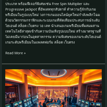
ประเภท พร้อมฟีเจอร์พิเศษเช่น Free Spin Multiplier และ
Progressive Jackpot ที่อัพเดททุกสัปดาห์ ทำความรู้จักกับเกม
พรีเมียมในรูปแบบใหม่ วงการเกมออนไลน์ยุคใหม่กำลังพลิกโฉม
ด้วยนวัตกรรมกราฟิกและระบบเกมที่ทัดเทียมประสบการณ์ระดับ
ไฮเอนด์ สล็อต เว็บตรง วอ เลท นำเสนอเกมพรีเมียมที่ผสมผสาน
เทคโนโลยีล่าสุดเข้ากับความบันเทิงรูปแบบใหม่ สร้างมาตรฐานที่
ไม่เคยมีมาก่อนในอุตสาหกรรม ความพิเศษของเกมระดับไฮเอนด์
เกมระดับพรีเมียมในแพลตฟอร์ม สล็อต เว็บตรง
สล็อต
Read More »
เว็บ
ตรง
วอ
เลท:
ประสบการณ์
เกม
ระดับ
พรีเมียม