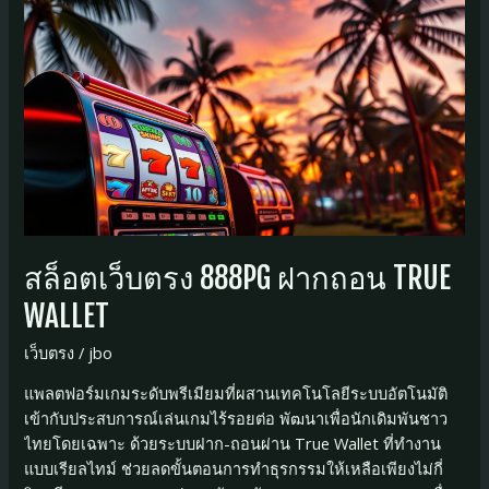
สล็อต
วอ
เลท
เว็บ
ตรง
ล่าสุด
สล็อตเว็บตรง 888PG ฝากถอน TRUE
WALLET
เว็บตรง
/
jbo
แพลตฟอร์มเกมระดับพรีเมียมที่ผสานเทคโนโลยีระบบอัตโนมัติ
เข้ากับประสบการณ์เล่นเกมไร้รอยต่อ พัฒนาเพื่อนักเดิมพันชาว
ไทยโดยเฉพาะ ด้วยระบบฝาก-ถอนผ่าน True Wallet ที่ทำงาน
แบบเรียลไทม์ ช่วยลดขั้นตอนการทำธุรกรรมให้เหลือเพียงไม่กี่