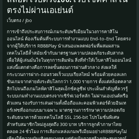
ตรงไม่ผ่านเอเย่นต์
เว็บตรง
/
jbo
การเข้าถึงประสบการณ์เกมระดับพรีเมียมในวงการคาสิโน
ออนไลน์ ต้องเริ่มต้นที่ระบบการทำงานแบบ End-to-End โดยตรง
จากผู้ให้บริการ RB88Play นำเสนอแพลตฟอร์มที่ผสมผสาน
เทคโนโลยีล้ำสมัยเข้ากับมาตรฐานความปลอดภัยระดับสากล
เพื่อให้ผู้เล่นมั่นใจในทุกการเดิมพัน สิ่งที่ทำให้เว็บคาสิโนออนไลน์
แห่งนี้แตกต่างคือการลดขั้นตอนการผ่านตัวกลาง ส่งผลให้
กระบวนการฝาก-ถอนรวดเร็วแบบเรียลไทม์ พร้อมด้วยคอลเลก
ชันเกมจากค่ายดังระดับโลกกว่า 1,000 รายการ ตั้งแต่สล็อตคลาส
สิกไปจนถึงเกมไลฟ์คาสิโนสุดเอ็กซ์คลูซีฟ ประเด็นสำคัญที่ควรรู้
ระบบเกมทำงานแบบตรงจากเซิร์ฟเวอร์หลัก ไม่ผ่านเอเย่นต์หรือ
ตัวแทน รองรับการเล่นผ่านทั้งมือถือและคอมพิวเตอร์ด้วยอินเท
อร์เฟซที่ออกแบบมาเฉพาะ มาตรฐานการรักษาความปลอดภัย
ระดับธนาคารด้วยเทคโนโลยี SSL 256-bit โปรโมชั่นพิเศษ
สำหรับสมาชิกใหม่สูงสุดถึง 300 บาท บริการลูกค้าภาษาไทย
ตลอด 24 ชั่วโมง การเลือกแหล่งเกมพรีเมียมอย่างRB88Playไม่
เพียงให้ความบันเทิงครบวงจร แต่ยังเน้นการสร้างประสบการณ์