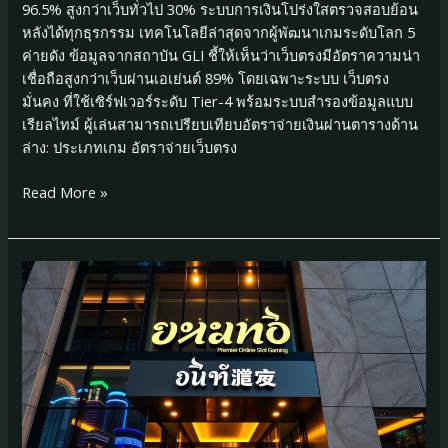
96.5% สูงกว่าเว็บทั่วไป 30% ระบบการเงินโปร่งใสตรวจสอบย้อน
หลังได้ทุกธุรกรรม เทคโนโลยีล่าสุดจากผู้พัฒนาเกมระดับโลก 5
ค่ายดัง ข้อมูลจากสถาบัน GLI ชี้ให้เห็นว่าเว็บตรงมีอัตราความน่า
เชื่อถือสูงกว่าเว็บผ่านเอเย่นต์ 89% โดยเฉพาะระบบ เว็บตรง
มั่นคง ที่ใช้เซิร์ฟเวอร์ระดับ Tier-4 พร้อมระบบสำรองข้อมูลแบบ
เรียลไทม์ ผู้เล่นสามารถเปรียบเทียบอัตราจ่ายเงินผ่านตารางด้าน
ล่าง: ประเภทเกม อัตราจ่ายเว็บตรง
สล็อต777
Read More »
เว็บ
ตรง:
ประสบการณ์
คา
สิ
โน
ออนไลน์
ระดับ
สูง