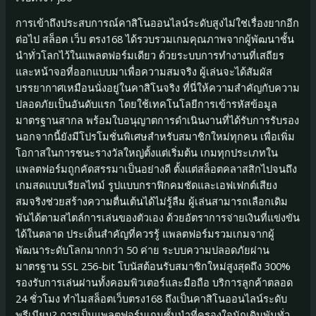
การเข้าถึงประสบการณ์คาสิโนออนไลน์ระดับสูงไม่ใช่เรื่องยากอีก
ต่อไป สล็อต เว็บ ตรง168 ได้รวบรวมเกมคุณภาพจากผู้พัฒนาชั้น
นำทั่วโลกไว้ในแพลตฟอร์มเดียว ด้วยระบบการทำงานที่เสถียร
และหน้าจอที่ออกแบบมาเพื่อความสมจริง ผู้เล่นจะได้สัมผัส
บรรยากาศเหมือนนั่งอยู่ในคาสิโนจริง ที่นี่ให้ความสำคัญกับความ
ปลอดภัยเป็นอันดับแรก โดยใช้เทคโนโลยีการเข้ารหัสข้อมูล
มาตรฐานสากล พร้อมใบอนุญาตการดำเนินงานที่ได้รับการรับรอง
นอกจากนี้ยังมีโปรโมชั่นพิเศษสำหรับสมาชิกใหม่ทุกคน เพื่อเพิ่ม
โอกาสในการชนะรางวัลใหญ่ตั้งแต่เริ่มต้น เกมทุกประเภทใน
แพลตฟอร์มถูกคัดสรรมาเป็นอย่างดี ตั้งแต่สล็อตคลาสสิกไปจนถึง
เกมสดแบบเรียลไทม์ รูปแบบกราฟิกคมชัดและเอฟเฟกต์เสียง
สมจริงช่วยสร้างความตื่นเต้นได้ไม่รู้ลืม ผู้เล่นสามารถเลือกเดิม
พันได้ตามสไตล์การเล่นของตัวเอง ด้วยอัตราการจ่ายเงินที่แข่งขัน
ได้ในตลาด ประเด็นสำคัญที่ควรรู้ แพลตฟอร์มรวมเกมจากผู้
พัฒนาระดับโลกมากกว่า 50 ค่าย ระบบความปลอดภัยผ่าน
มาตรฐาน SSL 256-bit โบนัสต้อนรับสมาชิกใหม่สูงสุดถึง 300%
รองรับการเล่นผ่านทั้งคอมพิวเตอร์และมือถือ บริการลูกค้าตลอด
24 ชั่วโมง ทำไมสล็อตเว็บตรง168 ถึงเป็นคาสิโนออนไลน์ระดับ
พรีเมียม? การเป็นแพลตฟอร์มเกมชั้นนำที่ครองใจนักเดิมพันทั่ว