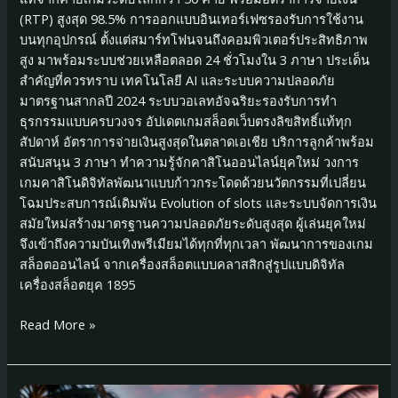
(RTP) สูงสุด 98.5% การออกแบบอินเทอร์เฟซรองรับการใช้งาน
บนทุกอุปกรณ์ ตั้งแต่สมาร์ทโฟนจนถึงคอมพิวเตอร์ประสิทธิภาพ
สูง มาพร้อมระบบช่วยเหลือตลอด 24 ชั่วโมงใน 3 ภาษา ประเด็น
สำคัญที่ควรทราบ เทคโนโลยี AI และระบบความปลอดภัย
มาตรฐานสากลปี 2024 ระบบวอเลทอัจฉริยะรองรับการทำ
ธุรกรรมแบบครบวงจร อัปเดตเกมสล็อตเว็บตรงลิขสิทธิ์แท้ทุก
สัปดาห์ อัตราการจ่ายเงินสูงสุดในตลาดเอเชีย บริการลูกค้าพร้อม
สนับสนุน 3 ภาษา ทำความรู้จักคาสิโนออนไลน์ยุคใหม่ วงการ
เกมคาสิโนดิจิทัลพัฒนาแบบก้าวกระโดดด้วยนวัตกรรมที่เปลี่ยน
โฉมประสบการณ์เดิมพัน Evolution of slots และระบบจัดการเงิน
สมัยใหม่สร้างมาตรฐานความปลอดภัยระดับสูงสุด ผู้เล่นยุคใหม่
จึงเข้าถึงความบันเทิงพรีเมียมได้ทุกที่ทุกเวลา พัฒนาการของเกม
สล็อตออนไลน์ จากเครื่องสล็อตแบบคลาสสิกสู่รูปแบบดิจิทัล
เครื่องสล็อตยุค 1895
คา
Read More »
สิ
โน
ออนไลน์