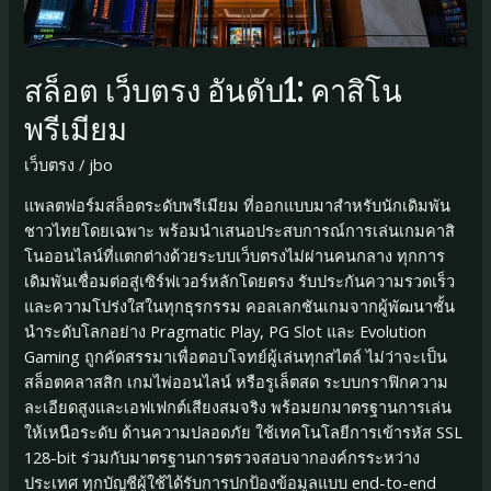
สล็อต เว็บตรง อันดับ1: คาสิโน
พรีเมียม
เว็บตรง
/
jbo
แพลตฟอร์มสล็อตระดับพรีเมียม ที่ออกแบบมาสำหรับนักเดิมพัน
ชาวไทยโดยเฉพาะ พร้อมนำเสนอประสบการณ์การเล่นเกมคาสิ
โนออนไลน์ที่แตกต่างด้วยระบบเว็บตรงไม่ผ่านคนกลาง ทุกการ
เดิมพันเชื่อมต่อสู่เซิร์ฟเวอร์หลักโดยตรง รับประกันความรวดเร็ว
และความโปร่งใสในทุกธุรกรรม คอลเลกชันเกมจากผู้พัฒนาชั้น
นำระดับโลกอย่าง Pragmatic Play, PG Slot และ Evolution
Gaming ถูกคัดสรรมาเพื่อตอบโจทย์ผู้เล่นทุกสไตล์ ไม่ว่าจะเป็น
สล็อตคลาสสิก เกมไพ่ออนไลน์ หรือรูเล็ตสด ระบบกราฟิกความ
ละเอียดสูงและเอฟเฟกต์เสียงสมจริง พร้อมยกมาตรฐานการเล่น
ให้เหนือระดับ ด้านความปลอดภัย ใช้เทคโนโลยีการเข้ารหัส SSL
128-bit ร่วมกับมาตรฐานการตรวจสอบจากองค์กรระหว่าง
ประเทศ ทุกบัญชีผู้ใช้ได้รับการปกป้องข้อมูลแบบ end-to-end