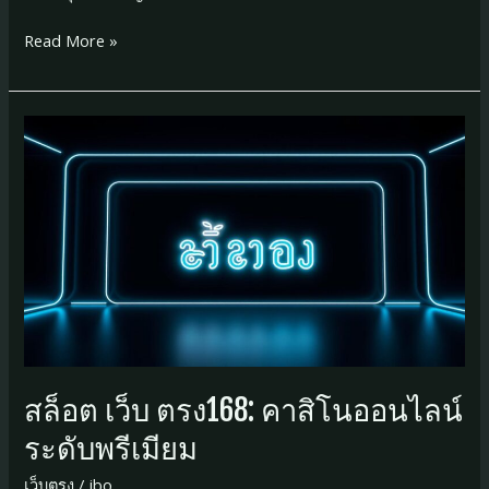
สล็อต
Read More »
เว็บ
ตรง
888pg
ฝาก
ถอน
true
wallet
สล็อต เว็บ ตรง168: คาสิโนออนไลน์
ระดับพรีเมียม
เว็บตรง
/
jbo