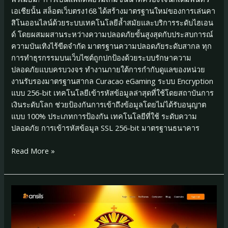
เอเชียนั้น สล็อตเว็บตรง168 ได้สร้างมาตรฐานใหม่ของการเล่นคา
สิโนออนไลน์ด้วยระบบเทคโนโลยีล้ำสมัยและบริการระดับไฮเอน
ด์ โดยผสมผสานระหว่างความปลอดภัยขั้นสูงสุดกับประสบการณ์
ความบันเทิงไร้ขีดจำกัด มาตรฐานความปลอดภัยระดับสากล ทุก
การทำธุรกรรมบนเว็บไซต์ถูกปกป้องด้วยระบบรักษาความ
ปลอดภัยแบบครบวงจร ทำงานภายใต้การกำกับดูแลของหน่วย
งานรับรองมาตรฐานสากล Curacao eGaming ระบบ Encryption
แบบ 256-bit เทคโนโลยีเข้ารหัสข้อมูลล่าสุดที่ใช้โดยสถาบันการ
เงินระดับโลก ช่วยป้องกันการเข้าถึงข้อมูลโดยไม่ได้รับอนุญาต
แบบ 100% ประเภทการป้องกัน เทคโนโลยีที่ใช้ ระดับความ
ปลอดภัย การเข้ารหัสข้อมูล SSL 256-bit มาตรฐานธนาคาร
สล็อต
Read More »
เว็บ
ตรง168:
คา
สิ
โน
ออนไลน์