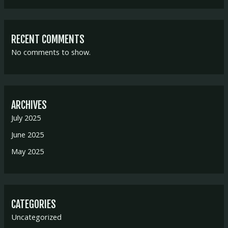
RECENT COMMENTS
No comments to show.
ARCHIVES
July 2025
June 2025
May 2025
CATEGORIES
Uncategorized