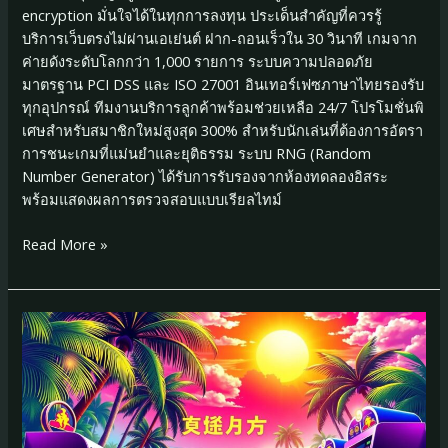
encryption มั่นใจได้ในทุกการลงทุน ประเด็นสำคัญที่ควรรู้
บริการเว็บตรงไม่ผ่านเอเย่นต์ ฝาก-ถอนเร็วใน 30 วินาที เกมจาก
ค่ายดังระดับโลกกว่า 1,000 รายการ ระบบความปลอดภัย
มาตรฐาน PCI DSS และ ISO 27001 อินเทอร์เฟซภาษาไทยรองรับ
ทุกอุปกรณ์ ทีมงานบริการลูกค้าพร้อมช่วยเหลือ 24/7 โปรโมชั่นพิ
เศษสำหรับสมาชิกใหม่สูงสุด 300% สำหรับนักเล่นที่ต้องการอัตรา
การชนะเกมที่แม่นยำและยุติธรรม ระบบ RNG (Random
Number Generator) ได้รับการรับรองจากห้องทดลองอิสระ
พร้อมแสดงผลการตรวจสอบแบบเรียลไทม์
สล็อต
Read More »
เว็บ
ตรง
อันดับ1:
คา
สิ
โน
พรีเมียม