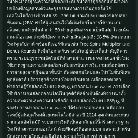
วินาที มาตรฐานความปลอดภัยระดับธนาคารถูกออกแบบมาเพื่อ
ปกป้องข้อมูลส่วนตัวและธุรกรรมทางการเงินทุกครั้ง ใช้
เทคโนโลยีการเข้ารหัส SSL 256-bit ร่วมกับระบบตรวจสอบสอง
ขั้นตอน (2FA) ทำให้ผู้เล่นมั่นใจได้เต็มร้อยในการใช้งาน เกม
สล็อตจากค่ายชั้นนำกว่า 50 ค่ายถูกคัดสรรมาเป็นพิเศษ โดยเน้น
เกมสล็อตแตกง่ายที่มีอัตราการจ่ายเงินสูงสุดถึง 98.5% อัพเดทเกม
ใหม่ทุกสัปดาห์ พร้อมฟีเจอร์พิเศษเช่น Free Spins Multiplier และ
Bonus Rounds ที่เพิ่มโอกาสรับรางวัลใหญ่ ประเด็นสำคัญที่ควร
ทราบ ระบบธุรกรรมอัตโนมัติทำงานผ่าน True Wallet 24 ชั่วโมง
ใช้มาตรฐานความปลอดภัยระดับสถาบันการเงิน เกมสล็อตอัตรา
การจ่ายสูงจากผู้พัฒนาชั้นนำ อัพเดทเกมใหม่และโปรโมชั่นพิเศษ
ทุกสัปดาห์ บริการลูกค้าภาษาไทยพร้อมช่วยเหลือตลอดเวลา
ทำความรู้จักสล็อตเว็บตรง 888pg ฝากถอน true wallet การเลือก
ใช้บริการเกมสล็อตออนไลน์ในยุคดิจิทัลจำเป็นต้องพิจารณาทั้ง
ความสะดวกและความน่าเชื่อถือ ระบบสล็อตเว็บตรง 888pg ที่
รองรับการฝากถอน true wallet ได้รับการออกแบบมาเพื่อตอบ
โจทย์ผู้เล่นยุคใหม่ด้วยเทคโนโลยีล่าสุดปี 2024 จุดเด่นของระบบ
ฝากถอนอัตโนมัติ ระบบการเงินที่เป็นเอกลักษณ์นี้สร้างมาตรฐาน
ใหม่ให้วงการเกมออนไลน์ ด้วยฟีเจอร์ที่ออกแบบมาเฉพาะสำหรับ
นักลงทุนรายใหญ่และมือใหม่ ความเร็วในการทำรายการ