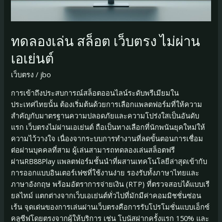
ทดลองเล่น สล็อต เว็บตรง ไม่ผ่าน
เอเย่นต์
เว็บตรง
/
jbo
การเข้าถึงประสบการณ์สล็อตออนไลน์ระดับพรีเมียมใน
ประเทศไทยนั้น ต้องเริ่มต้นด้วยการเลือกแพลตฟอร์มที่ให้ความ
สำคัญกับมาตรฐานความปลอดภัยและความโปร่งใสเป็นอันดับ
แรก เว็บตรงไม่ผ่านเอเย่นต์ ถือเป็นทางเลือกที่นักพนันยุคใหม่ให้
ความไว้วางใจ เนื่องจากระบบการทำงานที่ลดขั้นตอนการเชื่อม
ต่อผ่านบุคคลที่สาม ผู้เล่นสามารถทดลองเล่นสล็อตฟรี
ผ่านRB88Play แพลตฟอร์มชั้นนำที่ผสานเทคโนโลยีล่าสุดเข้ากับ
การออกแบบอินเตอร์เฟซที่ใช้งานง่าย รองรับทั้งภาษาไทยและ
ภาษาอังกฤษ พร้อมอัตราการจ่ายเงิน (RTP) ที่ตรวจสอบได้แบบเรี
ยลไทม์ แตกต่างจากเว็บเอเย่นต์ทั่วไปที่มักมีค่าคอมมิชชั่นซ่อน
เร้น จุดเด่นของการเล่นผ่านเว็บตรงคือการรับโปรโมชั่นแบบเอ็กซ์
คลูซีฟโดยตรงจากผู้ให้บริการ เช่น โบนัสฝากครั้งแรก 150% และ