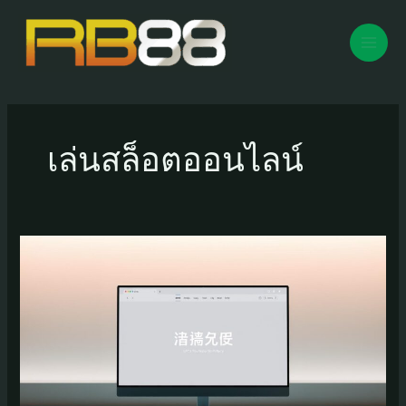
Skip
to
content
Mai
Men
เล่นสล็อตออนไลน์