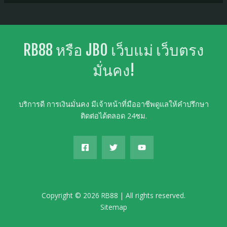
RB88 หรือ JBO เว็บแม่ เว็บตรง
มั่นคง!
บริการดี การเงินมั่นคง มีเจ้าหน้าที่มืออาชีพดูแลให้คำปรึกษา
ติดต่อได้ตลอด 24ชม.
Copyright © 2026
RB88
| All rights reserved.
Sitemap