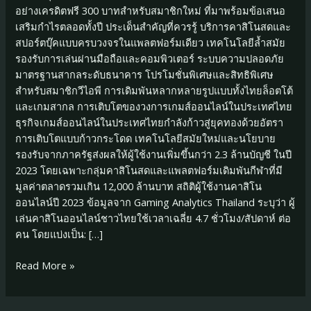
อย่างเครดิตฟรี 300 บาทสำหรับสมาชิกใหม่ ที่มาพร้อมข้อเสนอ
เสริมกำไรตลอดทั้งปี ประเด็นสำคัญที่ควรรู้ บริการคาสิโนสดและ
สปอร์ตบุ๊คแบบครบวงจรในแพลตฟอร์มเดียว เทคโนโลยีล้ำสมัย
รองรับการเล่นผ่านมือถือและคอมพิวเตอร์ ระบบความปลอดภัย
มาตรฐานสากลระดับธนาคาร โปรโมชั่นพิเศษและสิทธิพิเศษ
สำหรับสมาชิกวีไอพี การเดิมพันหลากหลายรูปแบบทั้งไทยล็อตโต้
และเกมสากล การเติบโตของวงการเกมส์ออนไลน์ในประเทศไทย
ธุรกิจเกมส์ออนไลน์ในประเทศไทยกำลังก้าวสู่ยุคทองด้วยอัตรา
การเติบโตแบบก้าวกระโดด เทคโนโลยีสมัยใหม่และนโยบาย
รองรับจากภาครัฐส่งผลให้ผู้ใช้งานเพิ่มขึ้นกว่า 2.3 ล้านบัญชี ในปี
2023 โดยเฉพาะกลุ่มคาสิโนสดและแพลตฟอร์มเดิมพันกีฬาที่มี
มูลค่าตลาดรวมเกิน 12,000 ล้านบาท สถิติผู้ใช้งานคาสิโน
ออนไลน์ปี 2023 ข้อมูลจาก Gaming Analytics Thailand ระบุว่า ผู้
เล่นคาสิโนออนไลน์ชาวไทยใช้เวลาเฉลี่ย 4.7 ชั่วโมง/สัปดาห์ ต่อ
คน โดยแบ่งเป็น: […]
เว็บ
Read More »
ตรง
คา