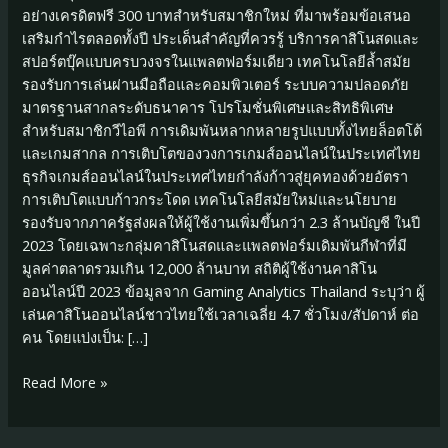
อย่างเครดิตฟรี 300 บาทสำหรับสมาชิกใหม่ ที่มาพร้อมข้อเสนอ
เสริมกำไรตลอดทั้งปี ประเด็นสำคัญที่ควรรู้ บริการคาสิโนสดและ
สปอร์ตบุ๊คแบบครบวงจรในแพลตฟอร์มเดียว เทคโนโลยีล้ำสมัย
รองรับการเล่นผ่านมือถือและคอมพิวเตอร์ ระบบความปลอดภัย
มาตรฐานสากลระดับธนาคาร โปรโมชั่นพิเศษและสิทธิพิเศษ
สำหรับสมาชิกวีไอพี การเดิมพันหลากหลายรูปแบบทั้งไทยล็อตโต้
และเกมสากล การเติบโตของวงการเกมส์ออนไลน์ในประเทศไทย
ธุรกิจเกมส์ออนไลน์ในประเทศไทยกำลังก้าวสู่ยุคทองด้วยอัตรา
การเติบโตแบบก้าวกระโดด เทคโนโลยีสมัยใหม่และนโยบาย
รองรับจากภาครัฐส่งผลให้ผู้ใช้งานเพิ่มขึ้นกว่า 2.3 ล้านบัญชี ในปี
2023 โดยเฉพาะกลุ่มคาสิโนสดและแพลตฟอร์มเดิมพันกีฬาที่มี
มูลค่าตลาดรวมเกิน 12,000 ล้านบาท สถิติผู้ใช้งานคาสิโน
ออนไลน์ปี 2023 ข้อมูลจาก Gaming Analytics Thailand ระบุว่า ผู้
เล่นคาสิโนออนไลน์ชาวไทยใช้เวลาเฉลี่ย 4.7 ชั่วโมง/สัปดาห์ ต่อ
คน โดยแบ่งเป็น: […]
เว็บ
Read More »
ตรง
คา