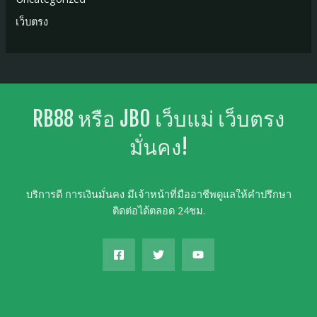
เว็บตรง
RB88 หรือ JBO เว็บแม่ เว็บตรง
มั่นคง!
บริการดี การเงินมั่นคง มีเจ้าหน้าที่มืออาชีพดูแลให้คำปรึกษา
ติดต่อได้ตลอด 24ชม.