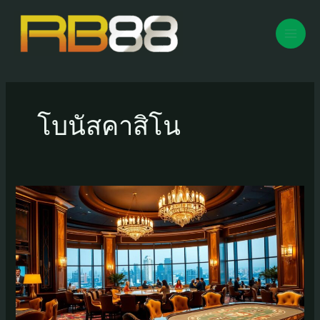
Skip
to
content
Mai
Men
โบนัสคาสิโน