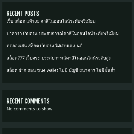
RECENT POSTS
เว็บ สล็อต แท้100 คาสิโนออนไลน์ระดับพรีเมียม
บาคาร่า เว็บตรง: ประสบการณ์คาสิโนออนไลน์ระดับพรีเมียม
ทดลองเล่น สล็อต เว็บตรง ไม่ผ่านเอเย่นต์
สล็อต777 เว็บตรง: ประสบการณ์คาสิโนออนไลน์ระดับสูง
สล็อต ฝาก ถอน true wallet ไม่มี บัญชี ธนาคาร ไม่มีขั้นต่ำ
RECENT COMMENTS
No comments to show.