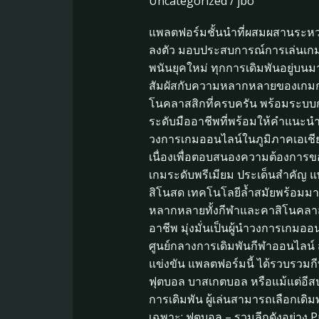
Uncategorized
/
jbo
แพลตฟอร์มชั้นนำที่ผสมผสานระหว่
ลงตัว มอบประสบการณ์การเล่นเกมร
พนันยุคใหม่ ทุกการเดิมพันอยู่บนม
สัมผัสกับความหลากหลายของเกมกา
โนคลาสสิกที่ครบครัน พร้อมระบบกา
ระดับมืออาชีพที่พร้อมให้คำแนะนำต
วงการเกมออนไลน์ในภูมิภาคเอเชียต
เนื่องเพื่อตอบสนองความต้องการข
เกมระดับพรีเมียม ประเด็นสำคัญ
สิโนสด เทคโนโลยีล้ำสมัยพร้อม
หลากหลายทั้งกีฬาและคาสิโนคลาสส
อาชีพ มุ่งมั่นเป็นผู้นำวงการเกมอ
ศูนย์กลางการเดิมพันกีฬาออนไลน์ 
แข่งขัน แพลตฟอร์มนี้ ได้รวบรวมกี
ฟุตบอล บาสเกตบอล หรือแม้แต่อีสป
การเดิมพัน ผู้เล่นสามารถเลือกเด
เฉพาะ: ฟุตบอล – รวมลีกดังอย่าง 