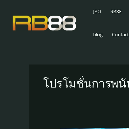
Skip
to
JBO
RB88
content
blog
Contact
โปรโมชั่นการพนั