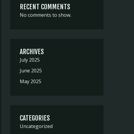
RECENT COMMENTS
No comments to show.
ARCHIVES
July 2025
June 2025
May 2025
CATEGORIES
Uncategorized