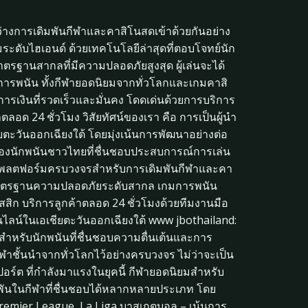
างการเดิมพันกีฬาและคาสิโนสดเข้าด้วยกันอย่าง
ะดับไฮเอนด์ ด้วยเทคโนโลยีล่าสุดที่ตอบโจทย์นัก
าตรฐานสากลที่มีความปลอดภัยสูงสุด ผู้เล่นจะได้
รพนัน ทั้งกีฬายอดนิยมจากทั่วโลกและเกมคาสิ
รเงินที่รวดเร็วและมั่นคง โดดเด่นด้วยการบริการ
ลอด 24 ชั่วโมง วิสัยทัศน์ของเรา คือ การเป็นผู้นำ
ะวันออกเฉียงใต้ โดยมุ่งเน้นการพัฒนาอย่างต่อ
องนักพนันชาวไทยที่ชื่นชอบประสบการณ์การเล่น
 แพลตฟอร์มครบวงจรสำหรับการเดิมพันกีฬาและคา
มาตรฐานความปลอดภัยระดับสากล เกมการพนัน
ิก บริการลูกค้าตลอด 24 ชั่วโมงด้วยทีมงานมือ
อนไลน์ในเอเชียตะวันออกเฉียงใต้ www jbothailand:
สำหรับนักพนันที่ชื่นชอบความตื่นเต้นและการ
ฬาชั้นนำจากทั่วโลกไว้อย่างครบวงจร ไม่ว่าจะเป็น
อร์ต ที่กำลังมาแรงในยุคนี้ กีฬายอดนิยมสำหรับ
ิมพันในกีฬาที่ชื่นชอบได้หลากหลายประเภท โดย
Premier League, La Liga บาสเกตบอล – เน้นการ