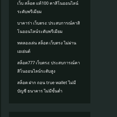
เว็บ สล็อต แท้100 คาสิโนออนไลน์
ระดับพรีเมียม
บาคาร่า เว็บตรง: ประสบการณ์คาสิ
โนออนไลน์ระดับพรีเมียม
ทดลองเล่น สล็อต เว็บตรง ไม่ผ่าน
เอเย่นต์
สล็อต777 เว็บตรง: ประสบการณ์คา
สิโนออนไลน์ระดับสูง
สล็อต ฝาก ถอน true wallet ไม่มี
บัญชี ธนาคาร ไม่มีขั้นต่ำ