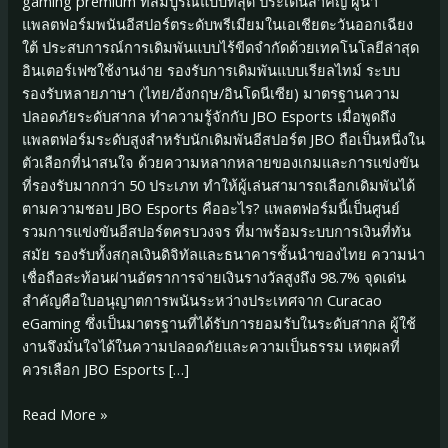
gaming premium ที่สมบูรณ์แบบที่สุด ประเด็นสำคัญ ผู้นำ
แพลตฟอร์มพนันอีสปอร์ตระดับพรีเมียมในเอเชียตะวันออกเฉียง
ใต้ ประสบการณ์การเดิมพันแบบไร้ขีดจำกัดด้วยเทคโนโลยีล่าสุด
อินเตอร์เฟซใช้งานง่าย รองรับการเดิมพันแบบเรียลไทม์ ระบบ
รองรับหลายภาษา (ไทย/อังกฤษ/อินโดนีเซีย) มาตรฐานความ
ปลอดภัยระดับสากล ทำความรู้จักกับ JBO Esports เมื่อพูดถึง
แพลตฟอร์มระดับสูงสำหรับนักเดิมพันอีสปอร์ต JBO ถือเป็นหนึ่งใน
ตัวเลือกที่น่าสนใจ ด้วยความหลากหลายของเกมและการแข่งขัน
ที่รองรับมากกว่า 50 ประเภท ทำให้ผู้เล่นสามารถเลือกเดิมพันได้
ตามความชอบ JBO Esports คืออะไร? แพลตฟอร์มนี้เป็นศูนย์
รวมการแข่งขันอีสปอร์ตครบวงจร ที่มาพร้อมระบบการเงินที่ทัน
สมัย รองรับทั้งสกุลเงินดิจิทัลและธนาคารชั้นนำของไทย ความน่า
เชื่อถือสะท้อนผ่านอัตราการจ่ายเงินรางวัลสูงถึง 98.7% จุดเด่น
สำคัญคือใบอนุญาตการพนันระหว่างประเทศจาก Curacao
eGaming ซึ่งเป็นมาตรฐานที่ได้รับการยอมรับในระดับสากล ผู้ใช้
งานจึงมั่นใจได้ในความปลอดภัยและความเป็นธรรม เหตุผลที่
ควรเลือก JBO Esports […]
JBO
Read More »
Esports: