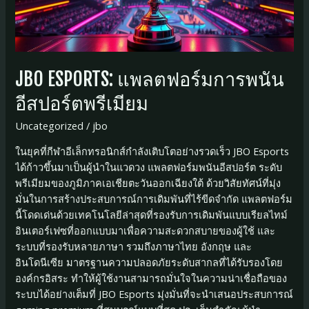
JBO ESPORTS: แพลตฟอร์มการพนัน
อีสปอร์ตพรีเมียม
Uncategorized
/
jbo
ในยุคที่กีฬาอีเล็กทรอนิกส์กำลังเติบโตอย่างรวดเร็ว JBO Esports
ได้ก้าวขึ้นมาเป็นผู้นำในแวดวง แพลตฟอร์มพนันอีสปอร์ต ระดับ
พรีเมียมของภูมิภาคเอเชียตะวันออกเฉียงใต้ ด้วยวิสัยทัศน์ที่มุ่ง
มั่นในการสร้างประสบการณ์การเดิมพันที่ไร้ขีดจำกัด แพลตฟอร์ม
นี้โดดเด่นด้วยเทคโนโลยีล่าสุดที่รองรับการเดิมพันแบบเรียลไทม์
อินเตอร์เฟซที่ออกแบบมาเพื่อความสะดวกสบายของผู้ใช้ และ
ระบบที่รองรับหลายภาษา รวมถึงภาษาไทย อังกฤษ และ
อินโดนีเซีย มาตรฐานความปลอดภัยระดับสากลที่ได้รับรองโดย
องค์กรอิสระ ทำให้ผู้ใช้งานสามารถมั่นใจในความน่าเชื่อถือของ
ระบบได้อย่างเต็มที่ JBO Esports มุ่งมั่นที่จะนำเสนอประสบการณ์