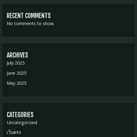
RECENT COMMENTS
No comments to show.
ARCHIVES
July 2025
June 2025
May 2025
CATEGORIES
Uncategorized
เว็บตรง