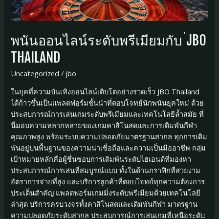
พนันออนไลน์ระดับพรีเมียมกับ ่JBO
THAILAND
Uncategorized
/
jbo
ในยุคที่ความบันเทิงออนไลน์เติบโตอย่างรวดเร็ว JBO Thailand
ได้ก้าวขึ้นเป็นแพลตฟอร์มชั้นนำที่ตอบโจทย์นักพนันยุคใหม่ ด้วย
ประสบการณ์การเล่นเกมระดับพรีเมียมและเทคโนโลยีล้ำสมัย ที่
นี่มอบความหลากหลายของเกมคาสิโนสดและการเดิมพันกีฬา
คุณภาพสูง พร้อมระบบความปลอดภัยมาตรฐานสากล ทุกการเดิม
พันอยู่บนพื้นฐานของความน่าเชื่อถือและความเป็นมืออาชีพ กลุ่ม
เป้าหมายหลักคือผู้ชื่นชอบการเดิมพันระดับไฮเอนด์ที่มองหา
ประสบการณ์การเล่นที่สมบูรณ์แบบ ทั้งในด้านกราฟิกที่สวยงาม
อัตราการจ่ายที่สูง และบริการลูกค้าที่ตอบโจทย์ทุกความต้องการ
ประเด็นสำคัญ แพลตฟอร์มเกมมิ่งระดับพรีเมียมด้วยเทคโนโลยี
ล่าสุด บริการครบวงจรทั้งคาสิโนสดและเดิมพันกีฬา มาตรฐาน
ความปลอดภัยระดับสากล ประสบการณ์การเล่นเกมที่เหนือระดับ