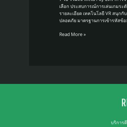
เลือก ประสบการณ์การเล่นเกมระดับ
รายละเอียด เทคโนโลยี VR สนุกกั
ปลอดภัย มาตรฐานการเข้ารหัสข้อม
jbo
Read More »
thailand
เข้า
สู่
ระบบ
–
แพลตฟอร์ม
การ
เดิม
พัน
R
ออนไลน์
ระดับ
พรีเมียม
บริการดี