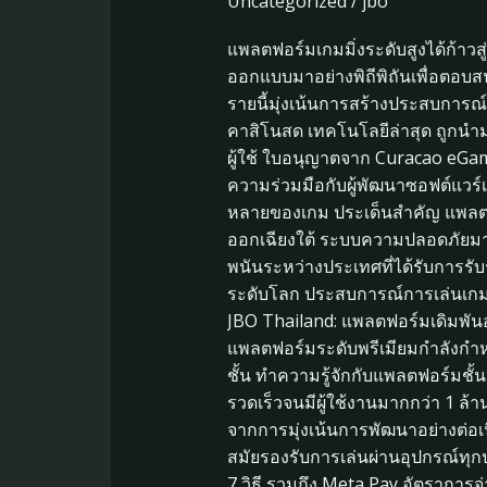
Uncategorized
/
jbo
แพลตฟอร์มเกมมิ่งระดับสูงได้ก้าวส
ออกแบบมาอย่างพิถีพิถันเพื่อตอบสนอ
รายนี้มุ่งเน้นการสร้างประสบการณ
คาสิโนสด เทคโนโลยีล่าสุด ถูก
ผู้ใช้ ใบอนุญาตจาก Curacao eGami
ความร่วมมือกับผู้พัฒนาซอฟต์แวร
หลายของเกม ประเด็นสำคัญ แพลตฟอ
ออกเฉียงใต้ ระบบความปลอดภัยมา
พนันระหว่างประเทศที่ได้รับการรับ
ระดับโลก ประสบการณ์การเล่นเกม
JBO Thailand: แพลตฟอร์มเดิมพันอ
แพลตฟอร์มระดับพรีเมียมกำลังกำ
ชั้น ทำความรู้จักกับแพลตฟอร์มชั้นน
รวดเร็วจนมีผู้ใช้งานมากกว่า 1 ล้า
จากการมุ่งเน้นการพัฒนาอย่างต่อเนื
สมัยรองรับการเล่นผ่านอุปกรณ์ทุ
7 วิธี รวมถึง Meta Pay อัตราการจ