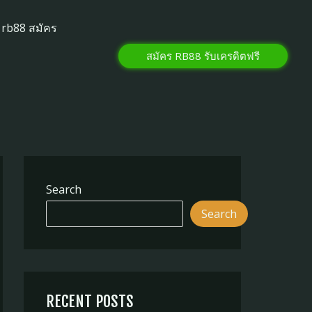
rb88 สมัคร
สมัคร RB88 รับเครดิตฟรี
Search
Search
RECENT POSTS