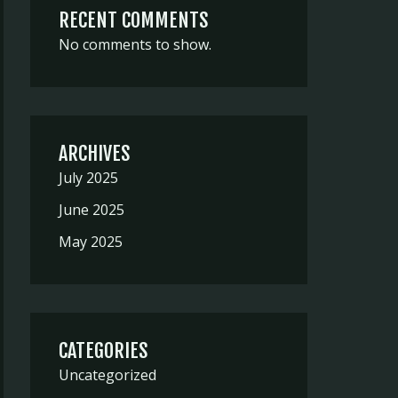
RECENT COMMENTS
No comments to show.
ARCHIVES
July 2025
June 2025
May 2025
CATEGORIES
Uncategorized