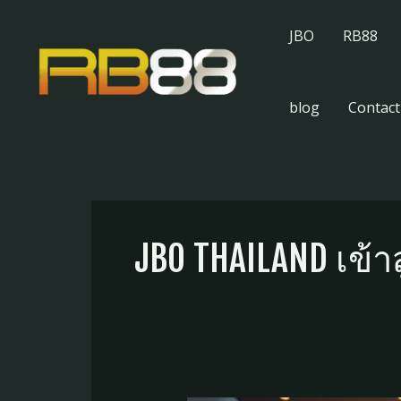
Skip
to
JBO
RB88
content
blog
Contact
JBO THAILAND เข้า