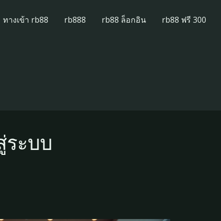
ทางเข้า rb88
rb888
rb88 ล็อกอิน
rb88 ฟรี 300
สู่ระบบ