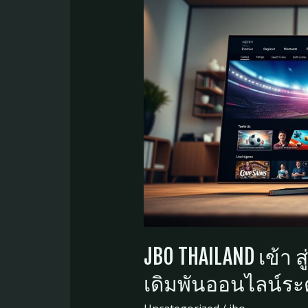
JBO THAILAND เข้า
เดิมพันออนไลน์ระด